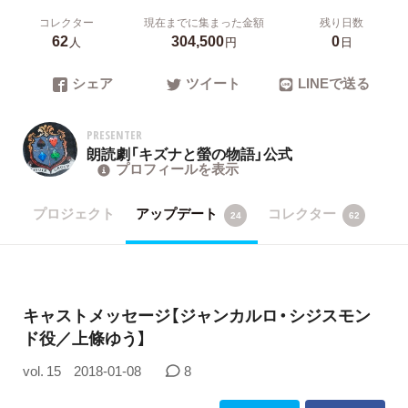
コレクター
現在までに集まった金額
残り日数
62
304,500
0
人
円
日
シェア
ツイート
LINEで送る
PRESENTER
朗読劇「キズナと螢の物語」公式
プロフィールを表示
プロジェクト
アップデート
コレクター
24
62
キャストメッセージ【ジャンカルロ・シジスモン
ド役／上條ゆう】
vol. 15
2018-01-08
8