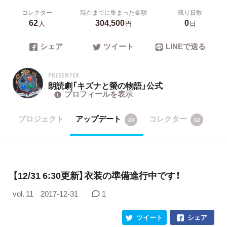
コレクター
現在までに集まった金額
残り日数
62
304,500
0
人
円
日
シェア
ツイート
LINEで送る
PRESENTER
朗読劇「キズナと螢の物語」公式
プロフィールを表示
プロジェクト
アップデート
コレクター
24
62
【12/31 6:30更新】衣装の準備進行中です！
vol. 11
2017-12-31
1
ツイート
シェア