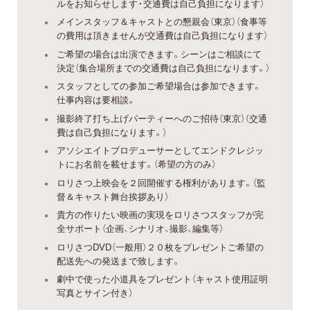
ルをお知らせします・交通費は自己負担になります）
メインスタッフ＆キャストとの懇親会（東京）（食事等
の費用は頂きませんが交通費は自己負担になります）
ご希望の場合は出演できます。シーンはご相談にて
決定（集合場所までの交通費は自己負担になります。）
スタッフとしての参加ご希望場合は参加できます。
仕事内容は要相談。
撮影終了打ち上げパーティーへのご招待（東京）（交通
費は自己負担になります。）
アソシエイトプロデューサーとしてエンドクレジッ
トにお名前を載せます。（希望の方のみ）
ロリさつ上映会を２回開催する権利があります。（監
督＆キャスト舞台挨拶あり）
貴方の作りたい映画の実現をロリさつスタッフが完
全サポート（企画、シナリオ、撮影、編集等）
ロリさつDVD（一般用）２０枚をプレゼントご希望の
配送先への発送まで致します。
劇中で使った小道具をプレゼント（キャスト使用証明
写真とサイン付き）