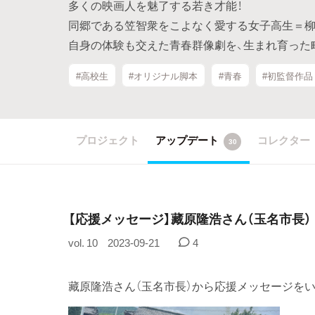
多くの映画人を魅了する若き才能！
同郷である笠智衆をこよなく愛する女子高生＝柳
自身の体験も交えた青春群像劇を、生まれ育った
#高校生
#オリジナル脚本
#青春
#初監督作品
プロジェクト
アップデート
コレクター
30
【応援メッセージ】藏原隆浩さん（玉名市長）
vol. 10
2023-09-21
4
藏原隆浩さん（玉名市長）から応援メッセージを