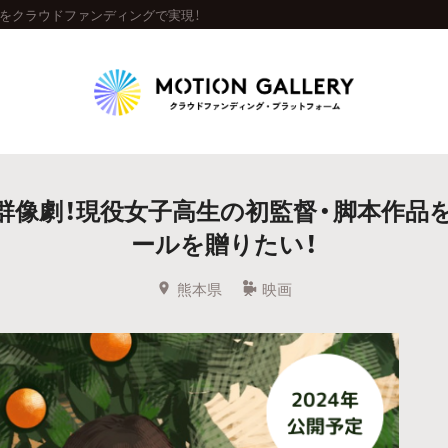
成をクラウドファンディングで実現！
Highlight
群像劇！現役女子高生の初監督・脚本作品
人気のプロジェクト
新着プロジェクト
終了間近のプロジェ
ールを贈りたい！
Feature
熊本県
映画
タグから探す
キュレーターから探す
特集から探す
Legendary
最新達成プロジェクト
調達額が大きいプロジェクト