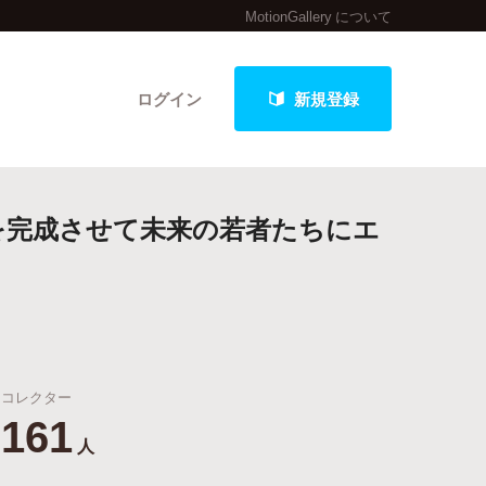
MotionGallery について
ログイン
新規登録
を完成させて未来の若者たちにエ
クト
最新進捗報告から探す
コレクター
161
人