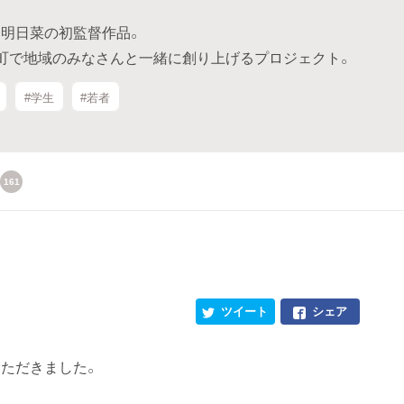
明日菜の初監督作品。
町で地域のみなさんと一緒に創り上げるプロジェクト。
#学生
#若者
161
ツイート
シェア
いただきました。