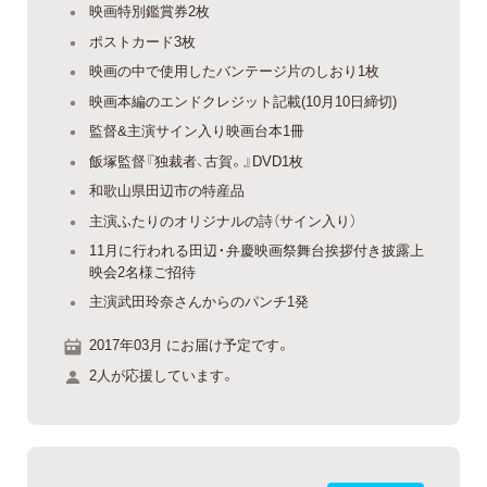
映画特別鑑賞券2枚
ポストカード3枚
映画の中で使用したバンテージ片のしおり1枚
映画本編のエンドクレジット記載(10月10日締切)
監督&主演サイン入り映画台本1冊
飯塚監督『独裁者、古賀。』DVD1枚
和歌山県田辺市の特産品
主演ふたりのオリジナルの詩（サイン入り）
11月に行われる田辺・弁慶映画祭舞台挨拶付き披露上
映会2名様ご招待
主演武田玲奈さんからのパンチ1発
2017年03月 にお届け予定です。
2人が応援しています。