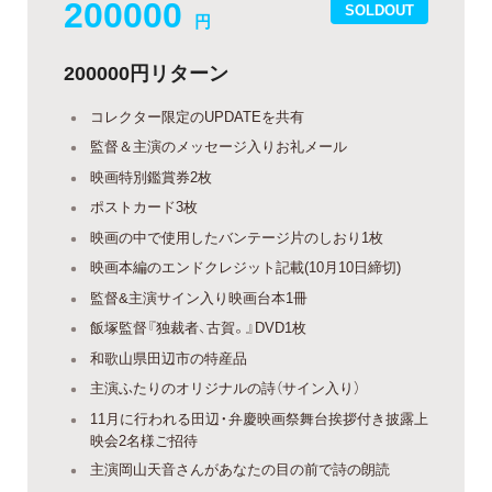
200000
SOLDOUT
円
200000円リターン
コレクター限定のUPDATEを共有
監督＆主演のメッセージ入りお礼メール
映画特別鑑賞券2枚
ポストカード3枚
映画の中で使用したバンテージ片のしおり1枚
映画本編のエンドクレジット記載(10月10日締切)
監督&主演サイン入り映画台本1冊
飯塚監督『独裁者、古賀。』DVD1枚
和歌山県田辺市の特産品
主演ふたりのオリジナルの詩（サイン入り）
11月に行われる田辺・弁慶映画祭舞台挨拶付き披露上
映会2名様ご招待
主演岡山天音さんがあなたの目の前で詩の朗読