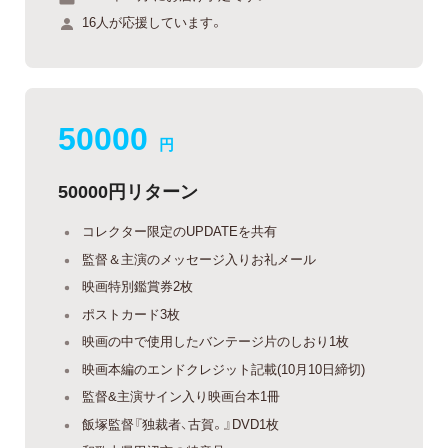
16人が応援しています。
50000
円
50000円リターン
コレクター限定のUPDATEを共有
監督＆主演のメッセージ入りお礼メール
映画特別鑑賞券2枚
ポストカード3枚
映画の中で使用したバンテージ片のしおり1枚
映画本編のエンドクレジット記載(10月10日締切)
監督&主演サイン入り映画台本1冊
飯塚監督『独裁者、古賀。』DVD1枚