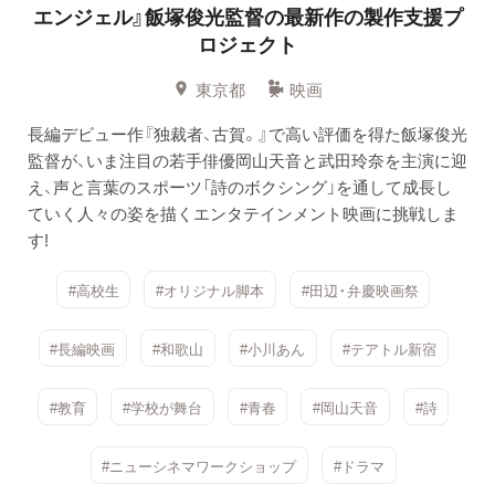
エンジェル』飯塚俊光監督の最新作の製作支援プ
ロジェクト
東京都
映画
長編デビュー作『独裁者、古賀。』で高い評価を得た飯塚俊光
監督が、いま注目の若手俳優岡山天音と武田玲奈を主演に迎
え、声と言葉のスポーツ「詩のボクシング」を通して成長し
ていく人々の姿を描くエンタテインメント映画に挑戦しま
す!
#高校生
#オリジナル脚本
#田辺・弁慶映画祭
#長編映画
#和歌山
#小川あん
#テアトル新宿
#教育
#学校が舞台
#青春
#岡山天音
#詩
#ニューシネマワークショップ
#ドラマ