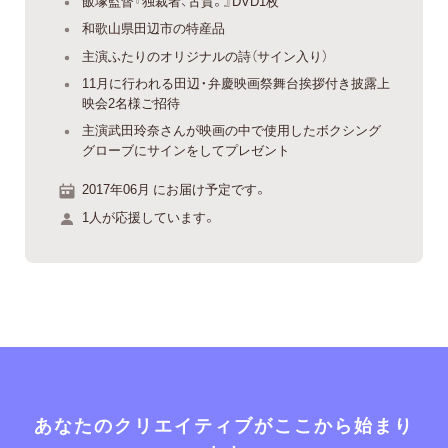
飯塚監督『独裁者、古賀。』DVD1枚
和歌山県田辺市の特産品
主演ふたりのオリジナルの詩（サイン入り）
11月に行われる田辺・弁慶映画祭舞台挨拶付き披露上
映会2名様ご招待
主演武田玲奈さんが映画の中で使用したボクシング
グローブにサインをしてプレゼント
2017年06月 にお届け予定です。
1人が応援しています。
あなたのクリエイティブがここから始まり