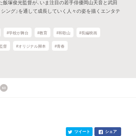
得た飯塚俊光監督が、いま注目の若手俳優岡山天音と武田
クシング」を通して成長していく人々の姿を描くエンタテ
#学校が舞台
#教育
#和歌山
#長編映画
監督
#オリジナル脚本
#青春
63
ツイート
シェア