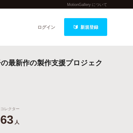
MotionGallery について
ログイン
新規登録
督の最新作の製作支援プロジェク
クト
最新進捗報告から探す
コレクター
63
人