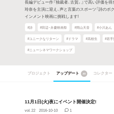
長編デビュー作『独裁者、古賀。』で高い評価を
玲奈を主演に迎え、声と言葉のスポーツ「詩のボ
インメント映画に挑戦します!
#詩
#田辺・弁慶映画祭
#岡山天音
#小川あん
#ユニークなリターン
#ドラマ
#高校生
#若手
#ニューシネマワークショップ
プロジェクト
アップデート
コレクター
40
11月1日(火)夜にイベント開催決定!
vol. 22
2016-10-10
1