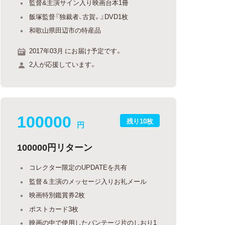
監督&主演サイン入り映画台本1冊
飯塚監督『独裁者、古賀。』DVD1枚
和歌山県田辺市の特産品
2017年03月 にお届け予定です。
2人が応援しています。
100000
残り10枚
円
100000円リターン
コレクター限定のUPDATEを共有
監督＆主演のメッセージ入りお礼メール
映画特別鑑賞券2枚
ポストカード3枚
映画の中で使用したバンテージ片のしおり1