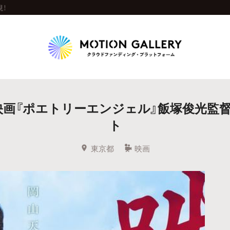
！
Highlight
映画『ポエトリーエンジェル』飯塚俊光監
人気のプロジェクト
新着プロジェクト
終了間近のプロジェ
ト
Feature
東京都
映画
タグから探す
キュレーターから探す
特集から探す
Legendary
最新達成プロジェクト
調達額が大きいプロジェクト