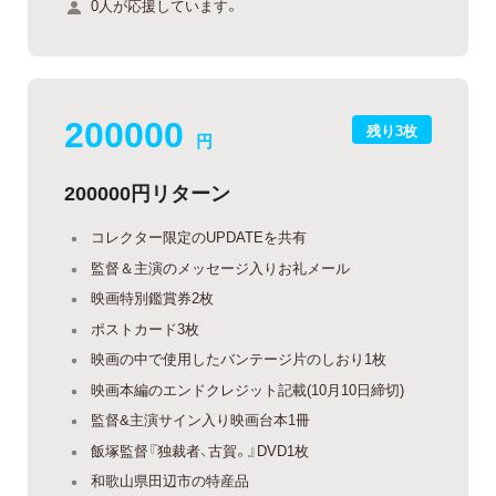
0人が応援しています。
200000
残り3枚
円
200000円リターン
コレクター限定のUPDATEを共有
監督＆主演のメッセージ入りお礼メール
映画特別鑑賞券2枚
ポストカード3枚
映画の中で使用したバンテージ片のしおり1枚
映画本編のエンドクレジット記載(10月10日締切)
監督&主演サイン入り映画台本1冊
飯塚監督『独裁者、古賀。』DVD1枚
和歌山県田辺市の特産品