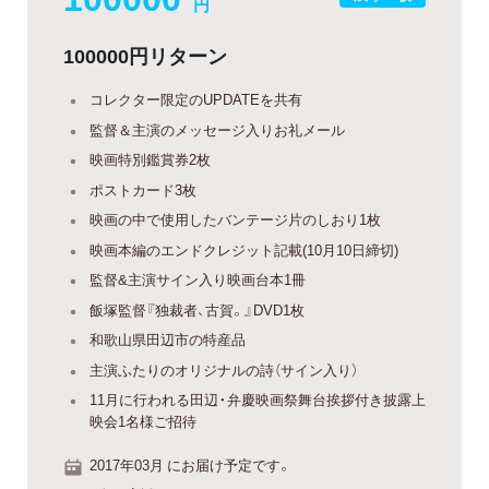
円
100000円リターン
コレクター限定のUPDATEを共有
監督＆主演のメッセージ入りお礼メール
映画特別鑑賞券2枚
ポストカード3枚
映画の中で使用したバンテージ片のしおり1枚
映画本編のエンドクレジット記載(10月10日締切)
監督&主演サイン入り映画台本1冊
飯塚監督『独裁者、古賀。』DVD1枚
和歌山県田辺市の特産品
主演ふたりのオリジナルの詩（サイン入り）
11月に行われる田辺・弁慶映画祭舞台挨拶付き披露上
映会1名様ご招待
2017年03月 にお届け予定です。