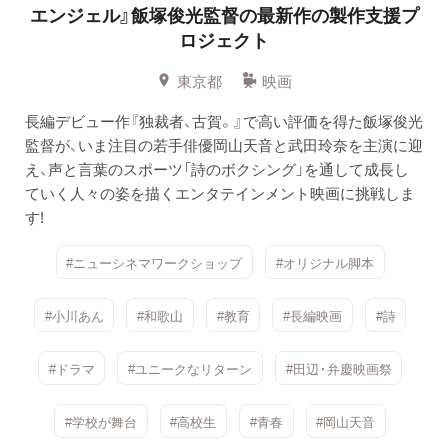
エンジェル』飯塚俊光監督の最新作の製作支援プ
ロジェクト
東京都
映画
長編デビュー作『独裁者、古賀。』で高い評価を得た飯塚俊光
監督が、いま注目の若手俳優岡山天音と武田玲奈を主演に迎
え、声と言葉のスポーツ「詩のボクシング」を通して成長し
ていく人々の姿を描くエンタテインメント映画に挑戦しま
す!
#ニューシネマワークショップ
#オリジナル脚本
#小川あん
#和歌山
#教育
#長編映画
#詩
#ドラマ
#ユニークなリターン
#田辺・弁慶映画祭
#学校が舞台
#高校生
#青春
#岡山天音