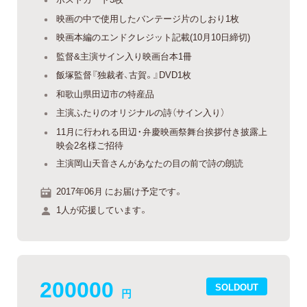
映画の中で使用したバンテージ片のしおり1枚
映画本編のエンドクレジット記載(10月10日締切)
監督&主演サイン入り映画台本1冊
飯塚監督『独裁者、古賀。』DVD1枚
和歌山県田辺市の特産品
主演ふたりのオリジナルの詩（サイン入り）
11月に行われる田辺・弁慶映画祭舞台挨拶付き披露上
映会2名様ご招待
主演岡山天音さんがあなたの目の前で詩の朗読
2017年06月 にお届け予定です。
1人が応援しています。
200000
SOLDOUT
円