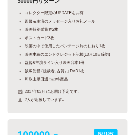
50000円リターン
コレクター限定のUPDATEを共有
監督＆主演のメッセージ入りお礼メール
映画特別鑑賞券2枚
ポストカード3枚
映画の中で使用したバンテージ片のしおり1枚
映画本編のエンドクレジット記載(10月10日締切)
監督&主演サイン入り映画台本1冊
飯塚監督『独裁者、古賀。』DVD1枚
和歌山県田辺市の特産品
2017年03月 にお届け予定です。
2人が応援しています。
100000
残り10枚