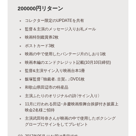
200000円リターン
コレクター限定のUPDATEを共有
監督＆主演のメッセージ入りお礼メール
映画特別鑑賞券2枚
ポストカード3枚
映画の中で使用したバンテージ片のしおり1枚
映画本編のエンドクレジット記載(10月10日締切)
監督&主演サイン入り映画台本1冊
飯塚監督『独裁者、古賀。』DVD1枚
和歌山県田辺市の特産品
主演ふたりのオリジナルの詩（サイン入り）
11月に行われる田辺・弁慶映画祭舞台挨拶付き披露上
映会2名様ご招待
主演武田玲奈さんが映画の中で使用したボクシング
グローブにサインをしてプレゼント
2017年06月 にお届け予定です。