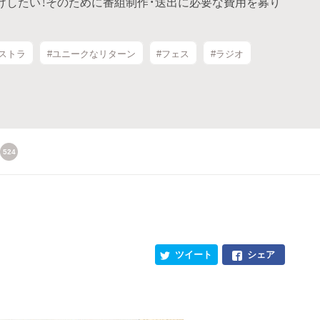
届けしたい！そのために番組制作・送出に必要な費用を募り
ストラ
#ユニークなリターン
#フェス
#ラジオ
524
ツイート
シェア