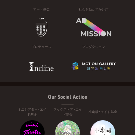
アート基金
社会を動かすかけ声
プロデュース
プロダクション
Our Social Action
ミニシアター・エイ
ブックストア・エイ
小劇場・エイド基金
ド基金
ド基金