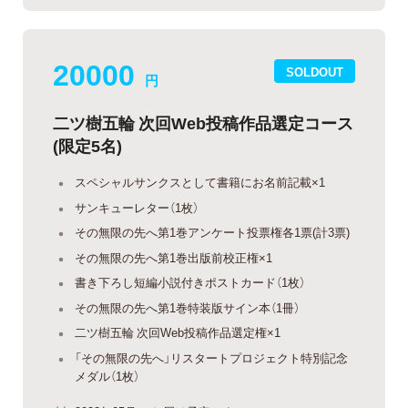
20000
SOLDOUT
円
二ツ樹五輪 次回Web投稿作品選定コース
(限定5名)
スペシャルサンクスとして書籍にお名前記載×1
サンキューレター（1枚）
その無限の先へ第1巻アンケート投票権各1票(計3票)
その無限の先へ第1巻出版前校正権×1
書き下ろし短編小説付きポストカード（1枚）
その無限の先へ第1巻特装版サイン本（1冊）
二ツ樹五輪 次回Web投稿作品選定権×1
「その無限の先へ」リスタートプロジェクト特別記念
メダル（1枚）