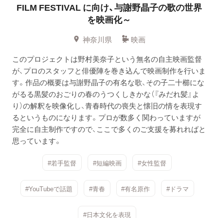
FILM FESTIVAL に向け、与謝野晶子の歌の世界
を映画化～
神奈川県
映画
このプロジェクトは野村美奈子という無名の自主映画監督
が、プロのスタッフと俳優陣を巻き込んで映画制作を行いま
す。作品の概要は与謝野晶子の有名な歌、その子二十櫛にな
がるる黒髪のおごりの春のうつくしきかな（『みだれ髪』よ
り）の解釈を映像化し、青春時代の喪失と懐旧の情を表現す
るというものになります。プロが数多く関わっていますが
完全に自主制作ですので、ここで多くのご支援を募れればと
思っています。
#若手監督
#短編映画
#女性監督
#YouTubeで話題
#青春
#有名原作
#ドラマ
#日本文化を表現