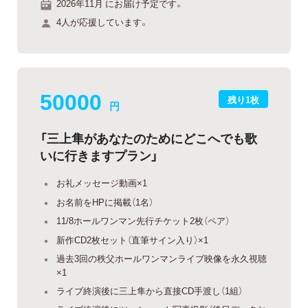
2026年11月 にお届け予定です。
4人が応援しています。
50000
残り1枚
円
「三上隼があなたのためにどこへでも歌
いに行きますプラン」
お礼メッセージ動画×1
お名前をHPに掲載（1名）
11/8ホールワンマン先行チケット2枚（ペア）
新作CD2枚セット（直筆サイン入り）×1
過去3回の秩父ホールワンマンライブ映像を永久視聴
×1
ライブ終演後に三上隼から直接CD手渡し（1組）