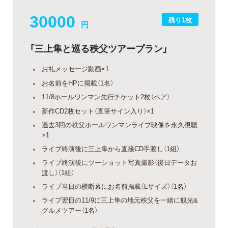
30000
残り1枚
円
「三上隼と巡る秩父ツアープラン」
お礼メッセージ動画×1
お名前をHPに掲載（1名）
11/8ホールワンマン先行チケット2枚（ペア）
新作CD2枚セット（直筆サイン入り）×1
過去3回の秩父ホールワンマンライブ映像を永久視聴
×1
ライブ終演後に三上隼から直接CD手渡し（1組）
ライブ終演後にツーショット写真撮影（後日データお
渡し）（1組）
ライブ当日の横断幕にお名前掲載（Lサイズ）（1名）
ライブ翌日の11/9に三上隼の地元秩父を一緒に観光&
グルメツアー（1名）