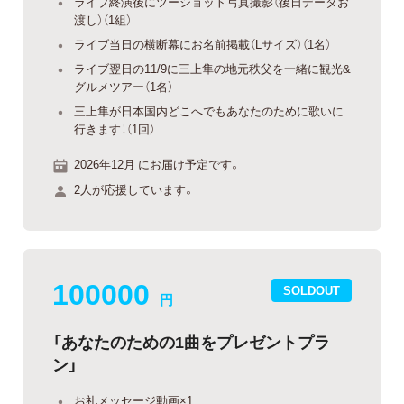
ライブ終演後にツーショット写真撮影（後日データお
渡し）（1組）
ライブ当日の横断幕にお名前掲載（Lサイズ）（1名）
ライブ翌日の11/9に三上隼の地元秩父を一緒に観光&
グルメツアー（1名）
三上隼が日本国内どこへでもあなたのために歌いに
行きます！（1回）
2026年12月 にお届け予定です。
2人が応援しています。
100000
SOLDOUT
円
「あなたのための1曲をプレゼントプラ
ン」
お礼メッセージ動画×1