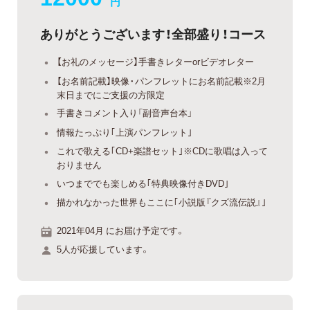
円
ありがとうございます！全部盛り！コース
【お礼のメッセージ】手書きレターorビデオレター
【お名前記載】映像・パンフレットにお名前記載※2月
末日までにご支援の方限定
手書きコメント入り「副音声台本」
情報たっぷり｢上演パンフレット｣
これで歌える｢CD+楽譜セット｣※CDに歌唱は入って
おりません
いつまででも楽しめる｢特典映像付きDVD｣
描かれなかった世界もここに｢小説版『クズ流伝説』｣
2021年04月 にお届け予定です。
5人が応援しています。