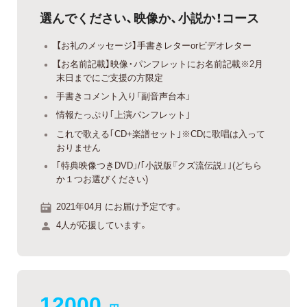
選んでください、映像か、小説か！コース
【お礼のメッセージ】手書きレターorビデオレター
【お名前記載】映像・パンフレットにお名前記載※2月
末日までにご支援の方限定
手書きコメント入り「副音声台本」
情報たっぷり｢上演パンフレット｣
これで歌える｢CD+楽譜セット｣※CDに歌唱は入って
おりません
｢特典映像つきDVD」/｢小説版『クズ流伝説』｣(どちら
か１つお選びください)
2021年04月 にお届け予定です。
4人が応援しています。
12000