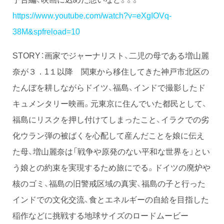
https://www.youtube.com/watch?v=eXgIOVq-
38M&spfreload=10
STORY：画家でジャーナリスト、二児の母である増山麗
奈が３．1１以降 関東から移住してきた神戸市北区の
たんぼを耕しながらドイツ、福島、インドで撮影したド
キュメンタリー映画。元東京に住んでいた都民として、
福島にリスクを押し付けてしまったこと、イラクでの劣
化ウラン弾の被ばくを心配して産んだことを娘に伝え
た母、増山麗奈は「戦争や原発のない平和な世界を」とい
う娘との約束を実現するため旅にでる。ドイツの廃炉や
核のゴミ、福島の旧警戒区域の真実、福島の子と行った
インドでの文化交流、食とエネルギーの自給を目指した
稲作などに挑戦する地球サイズのロードムービー