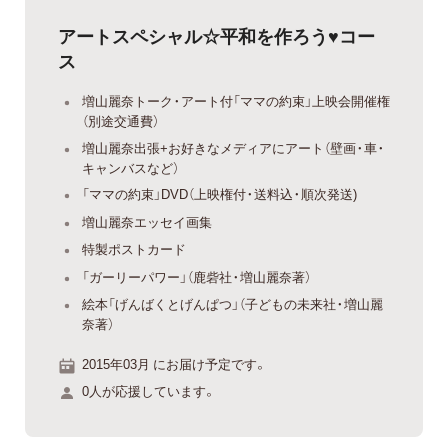
アートスペシャル☆平和を作ろう♥︎コー
ス
増山麗奈トーク・アート付「ママの約束」上映会開催権
（別途交通費）
増山麗奈出張+お好きなメディアにアート（壁画・車・
キャンバスなど）
「ママの約束」DVD（上映権付・送料込・順次発送)
増山麗奈エッセイ画集
特製ポストカード
「ガーリーパワー」（鹿砦社・増山麗奈著）
絵本「げんばくとげんぱつ」（子どもの未来社・増山麗
奈著）
2015年03月 にお届け予定です。
0人が応援しています。