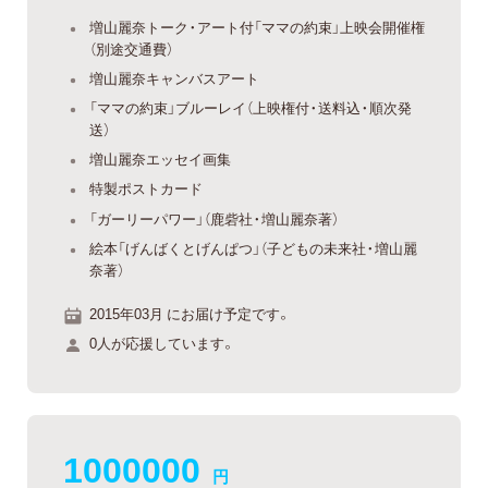
増山麗奈トーク・アート付「ママの約束」上映会開催権
（別途交通費）
増山麗奈キャンバスアート
「ママの約束」ブルーレイ（上映権付・送料込・順次発
送）
増山麗奈エッセイ画集
特製ポストカード
「ガーリーパワー」（鹿砦社・増山麗奈著）
絵本「げんばくとげんぱつ」（子どもの未来社・増山麗
奈著）
2015年03月 にお届け予定です。
0人が応援しています。
1000000
円