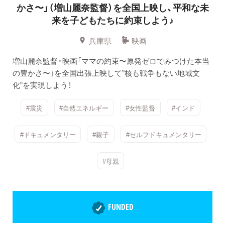
かさ〜」（増山麗奈監督）を全国上映し、平和な未
来を子どもたちに約束しよう♪
兵庫県
映画
増山麗奈監督・映画「ママの約束〜原発ゼロでみつけた本当
の豊かさ〜」を全国出張上映して”核も戦争もない地域文
化”を実現しよう！
#震災
#自然エネルギー
#女性監督
#インド
#ドキュメンタリー
#親子
#セルフドキュメンタリー
#母親
FUNDED