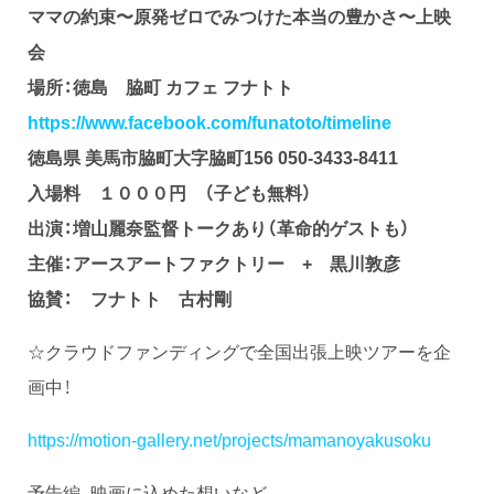
ママの約束〜原発ゼロでみつけた本当の豊かさ〜上映
会
場所：徳島 脇町 カフェ フナトト
https://www.facebook.com/funatoto/timeline
徳島県 美馬市脇町大字脇町156 050-3433-8411
入場料 １０００円 （子ども無料）
出演：増山麗奈監督トークあり（革命的ゲストも）
主催：アースアートファクトリー + 黒川敦彦
協賛： フナトト 古村剛
☆クラウドファンディングで全国出張上映ツアーを企
画中！
https://motion-gallery.net/projects/mamanoyakusoku
予告編、映画に込めた想いなど。。。