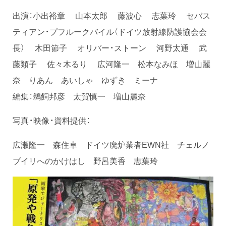
出演：小出裕章 山本太郎 藤波心 志葉玲 セバス
ティアン・プフルークバイル（ドイツ放射線防護協会会
長） 木田節子 オリバー・ストーン 河野太通 武
藤類子 佐々木るり 広河隆一 松本なみほ 増山麗
奈 りあん あいしゃ ゆずき ミーナ
編集：鵜飼邦彦 太賀慎一 増山麗奈
写真・映像・資料提供：
広瀬隆一 森住卓 ドイツ廃炉業者EWN社 チェルノ
ブイリへのかけはし 野呂美香 志葉玲