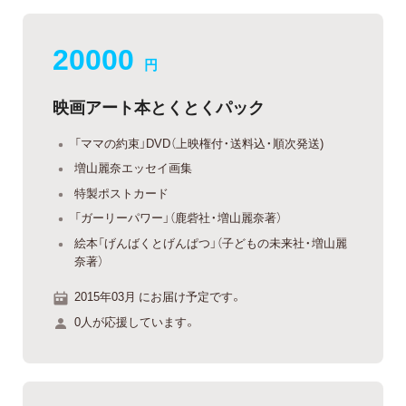
20000
円
映画アート本とくとくパック
「ママの約束」DVD（上映権付・送料込・順次発送)
増山麗奈エッセイ画集
特製ポストカード
「ガーリーパワー」（鹿砦社・増山麗奈著）
絵本「げんばくとげんぱつ」（子どもの未来社・増山麗
奈著）
2015年03月 にお届け予定です。
0人が応援しています。