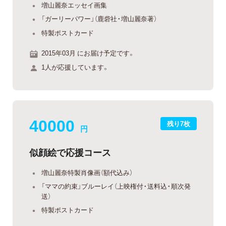
増山麗奈エッセイ画集
「ガーリーパワー」（鹿砦社・増山麗奈著）
特製ポストカード
2015年03月 にお届け予定です。
1人が応援しています。
40000
残り7枚
円
似顔絵で応援コース
増山麗奈特製肖像画（額代込み）
「ママの約束」ブルーレイ（上映権付・送料込・順次発
送）
特製ポストカード