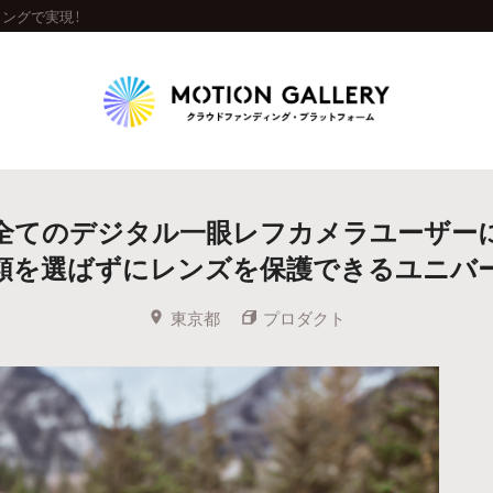
ィングで実現！
Highlight
全てのデジタル一眼レフカメラユーザー
人気のプロジェクト
新着プロジェクト
終了間近のプロジェ
、種類を選ばずにレンズを保護できるユニバ
Feature
東京都
プロダクト
タグから探す
キュレーターから探す
特集から探す
Legendary
最新達成プロジェクト
調達額が大きいプロジェクト