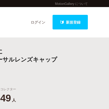
MotionGallery について
ログイン
新規登録
に
クト
ーサルレンズキャップ
最新進捗報告から探す
コレクター
49
人