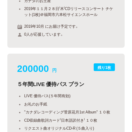
カナダのお土産
2019年１１月２８日⁽木⁾CDリリースコンサート チケ
ット(1枚)＠福岡市六本松サイエンスホール
2019年10月 にお届け予定です。
0人が応援しています。
200000
残り1枚
円
５年間LIVE 優待パス プラン
LIVE 優待パス(５年間有効)
お礼のお手紙
"カナダレコーディング菅原花月1st Album" １０枚
CD収録曲歌詞カード⁽日本語訳付き⁾ １０枚
リクエスト曲オリジナルCD-R (５曲入り)