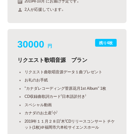
2019年10月 にお届け予定です。
2人が応援しています。
30000
残り4枚
円
リクエスト歌唱音源 プラン
リクエスト曲歌唱音源データ１曲プレゼント
お礼のお手紙
"カナダレコーディング菅原花月1st Album" 1枚
CD収録曲歌詞カード⁽日本語訳付き⁾
スペシャル動画
カナダのお土産⁽小⁾
2019年１１月２８日⁽木⁾CDリリースコンサート チケ
ット(1枚)＠福岡市六本松サイエンスホール