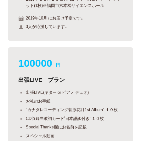
ット(1枚)＠福岡市六本松サイエンスホール
2019年10月 にお届け予定です。
3人が応援しています。
100000
円
出張LIVE プラン
出張LIVE(ギター or ピアノ デュオ)
お礼のお手紙
"カナダレコーディング菅原花月1st Album" １０枚
CD収録曲歌詞カード⁽日本語訳付き⁾ １０枚
Special Thanks欄にお名前を記載
スペシャル動画