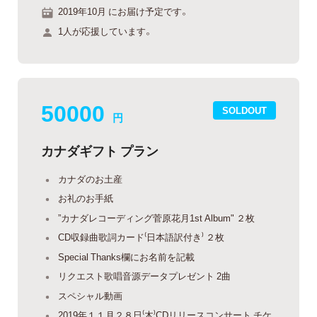
2019年10月 にお届け予定です。
1人が応援しています。
50000
SOLDOUT
円
カナダギフト プラン
カナダのお土産
お礼のお手紙
”カナダレコーディング菅原花月1st Album" ２枚
CD収録曲歌詞カード⁽日本語訳付き⁾ ２枚
Special Thanks欄にお名前を記載
リクエスト歌唱音源データプレゼント 2曲
スペシャル動画
2019年１１月２８日⁽木⁾CDリリースコンサート チケ