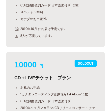
CD収録曲歌詞カード⁽日本語訳付き⁾ ２枚
スペシャル動画
カナダのお土産⁽小⁾
2019年10月 にお届け予定です。
8人が応援しています。
10000
SOLDOUT
円
CD＋LIVEチケット プラン
お礼のお手紙
"カナダレコーディング菅原花月1st Album" 1枚
CD収録曲歌詞カード⁽日本語訳付き⁾
2019年１１月２８日⁽木⁾CDリリースコンサート チケ