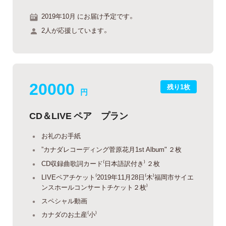
2019年10月 にお届け予定です。
2人が応援しています。
20000
残り1枚
円
CD＆LIVE ペア プラン
お礼のお手紙
”カナダレコーディング菅原花月1st Album" ２枚
CD収録曲歌詞カード⁽日本語訳付き⁾ ２枚
LIVEペアチケット⁽2019年11月28日⁽木⁾福岡市サイエ
ンスホールコンサートチケット２枚⁾
スペシャル動画
カナダのお土産⁽小⁾