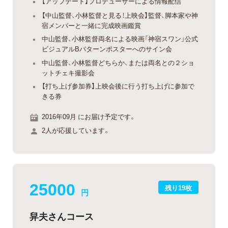
【アップデート】プロデューサーによる情報配信
【中山監督、小林監督と見る！上映会】監督、脚本家や神
宿メンバーと一緒に完成映画鑑賞
中山監督、小林監督両名による映画「神宿スワン」公式
ビジュアルBパターンポスターへのサイン会
中山監督、小林監督どちらか、または両名との２ショ
ットチェキ撮影会
【打ち上げ参加券】上映会後に行う打ち上げに参加で
きる券
2016年09月 にお届け予定です。
2人が応援しています。
25000
残り19枚
円
舁夫さんコース