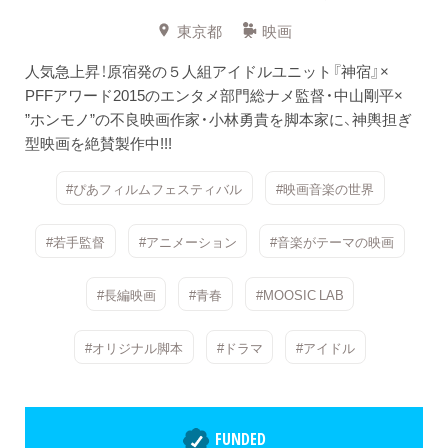
東京都
映画
人気急上昇！原宿発の５人組アイドルユニット『神宿』×
PFFアワード2015のエンタメ部門総ナメ監督・中山剛平×
”ホンモノ”の不良映画作家・小林勇貴を脚本家に、神輿担ぎ
型映画を絶賛製作中!!!
#ぴあフィルムフェスティバル
#映画音楽の世界
#若手監督
#アニメーション
#音楽がテーマの映画
#長編映画
#青春
#MOOSIC LAB
#オリジナル脚本
#ドラマ
#アイドル
FUNDED