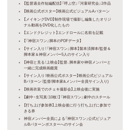
【監督過去作短編配信】『呼ぶ空』『河童研究会』2作品
【映画公式ポスター】映画公式ビジュアルAパターン
【メイキングDVD】制作現場で撮影し編集したオリジ
ナル動画をDVD化したもの
【エンドクレジット】エンドロールに名前を記載
【『神宿スワン』脚本のPDFデータ】
【サイン入り！『神宿スワン』脚本】製本済脚本/監督＆
脚本家＆神宿メンバー5人のサイン入り
【神宿と見る！上映会】監督、脚本家や神宿メンバーと
一緒に完成映画鑑賞
【サイン入り！映画公式ポスター】映画公式ビジュアル
Bパターン（監督/脚本家&メンバー全員サイン入り)
【映画衣装でのチェキ撮影会】上映会後に実施
【劇中・生写真（10枚）】『神宿スワン』劇中のスチール
【打ち上げ参加券】上映会後に行う打ち上げに参加で
きる券
神宿メンバー全員による「神宿スワン」公式ビジュア
ルBパターンポスターへのサイン会