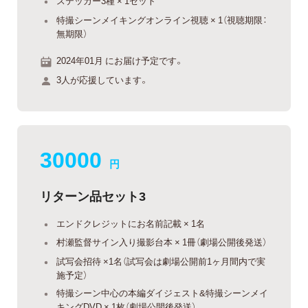
ステッカー3種 × 1セット
特撮シーンメイキングオンライン視聴 × 1（視聴期限：
無期限）
2024年01月 にお届け予定です。
3人が応援しています。
30000
円
リターン品セット3
エンドクレジットにお名前記載 × 1名
村瀬監督サイン入り撮影台本 × 1冊（劇場公開後発送）
試写会招待 ×1名（試写会は劇場公開前1ヶ月間内で実
施予定）
特撮シーン中心の本編ダイジェスト&特撮シーンメイ
キングDVD × 1枚（劇場公開後発送）