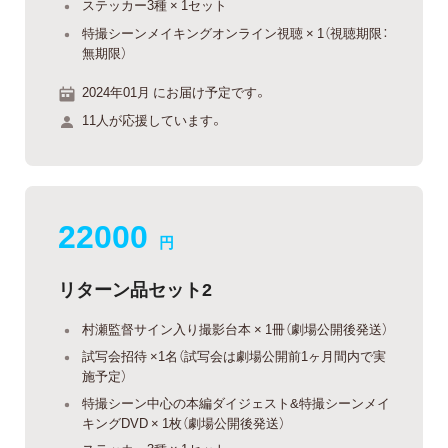
ステッカー3種 × 1セット
特撮シーンメイキングオンライン視聴 × 1（視聴期限：
無期限）
2024年01月 にお届け予定です。
11人が応援しています。
22000
円
リターン品セット2
村瀬監督サイン入り撮影台本 × 1冊（劇場公開後発送）
試写会招待 ×1名（試写会は劇場公開前1ヶ月間内で実
施予定）
特撮シーン中心の本編ダイジェスト&特撮シーンメイ
キングDVD × 1枚（劇場公開後発送）