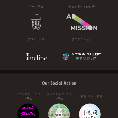
アート基金
社会を動かすかけ声
プロデュース
プロダクション
Our Social Action
ミニシアター・エイ
ブックストア・エイ
小劇場・エイド基金
ド基金
ド基金