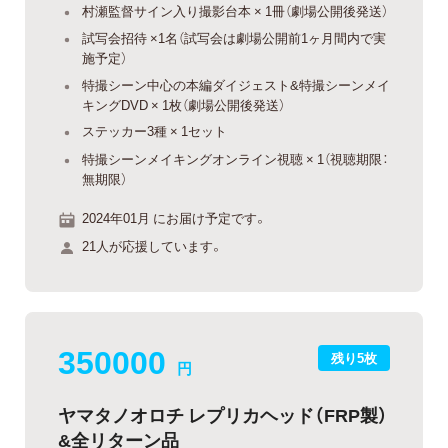
村瀬監督サイン入り撮影台本 × 1冊（劇場公開後発送）
試写会招待 ×1名（試写会は劇場公開前1ヶ月間内で実
施予定）
特撮シーン中心の本編ダイジェスト&特撮シーンメイ
キングDVD × 1枚（劇場公開後発送）
ステッカー3種 × 1セット
特撮シーンメイキングオンライン視聴 × 1（視聴期限：
無期限）
2024年01月 にお届け予定です。
21人が応援しています。
350000
残り5枚
円
ヤマタノオロチ レプリカヘッド（FRP製）
&全リターン品