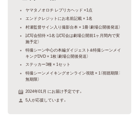
ヤマタノオロチ レプリカヘッド ×1点
エンドクレジットにお名前記載 × 1名
村瀬監督サイン入り撮影台本 × 1冊（劇場公開後発送）
試写会招待 ×1名（試写会は劇場公開前1ヶ月間内で実
施予定）
特撮シーン中心の本編ダイジェスト&特撮シーンメイ
キングDVD × 1枚（劇場公開後発送）
ステッカー3種 × 1セット
特撮シーンメイキングオンライン視聴 × 1（視聴期限：
無期限）
2024年01月 にお届け予定です。
5人が応援しています。