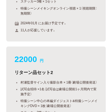
ステッカー3種 × 1セット
特撮シーンメイキングオンライン視聴 × 1（視聴期限：
無期限）
2024年01月 にお届け予定です。
11人が応援しています。
22000
円
リターン品セット2
村瀬監督サイン入り撮影台本 × 1冊（劇場公開後発送）
試写会招待 ×1名（試写会は劇場公開前1ヶ月間内で実
施予定）
特撮シーン中心の本編ダイジェスト&特撮シーンメイ
キングDVD × 1枚（劇場公開後発送）