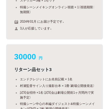
ステッカー3種 × 1セット
特撮シーンメイキングオンライン視聴 × 1（視聴期限：
無期限）
2024年01月 にお届け予定です。
3人が応援しています。
30000
円
リターン品セット3
エンドクレジットにお名前記載 × 1名
村瀬監督サイン入り撮影台本 × 1冊（劇場公開後発送）
試写会招待 ×1名（試写会は劇場公開前1ヶ月間内で実
施予定）
特撮シーン中心の本編ダイジェスト&特撮シーンメイ
キングDVD × 1枚（劇場公開後発送）