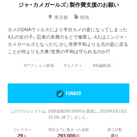
ジャ・カメガールズ』製作費支援のお願い
東京都
映画
カメのDNAウィルスにより半分カメの姿になってしまった
4人の女の子。忍者の末裔のもとで修業し、4人はニンジャ・
カメガールズとなった!しかし世界平和よりも元の姿に戻る
ことが何よりも大事！世界の平和は守られるのか!?
#アクション映画
#コメディ
#長編映画
FUNDED
このプロジェクトは、目標金額200,000円を達成し、2015年5月15日
23:59に終了しました。
コレクター
現在までに集まった金額
残り日数
29
293,000
0
人
円
日