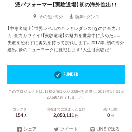
派パフォーマー【実験道場】初の海外進出！！
その他・海外
演劇・ダンス
【中毒者続出】世界レベルのキレキレダンス！なのに全力バ
カ！全力カワイイ！【実験道場】の魅力を世界中に広めたい。
失敗を恐れずに勇気を持って挑戦します。2017年、初の海外
進出、夢のニューヨークに挑戦します！人生は実験だ！
FUNDED
このプロジェクトは、目標金額1,000,000円を達成し、2017年3月31日
23:59に終了しました。
コレクター
現在までに集まった金額
残り日数
154
2,050,111
0
人
円
日
シェア
ツイート
LINEで送る