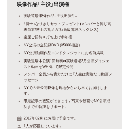
映像作品「主役」出演権
実験道場 映像作品、主役出演件。
「博士」なりきりセットプレゼント(メンバーと同じ高
級白衣/博士の丸メガネ/高級電球ネックレス)
楽屋ご招待＆打ち上げ参加権
NY公演の全記録DVD (¥5000相当)
NY公演動画作品エンドクレジットにお名前掲載
実験道場本公演1回無料or実験道場3月公演ダイジェ
スト動画をWEBにて限定公開
メンバー全員から貴方だけに『人生は実験だ！』動画メ
ッセージ
NYでの未公開映像を現地からいち早くお届けしま
す。
限定記事の観覧ができます。写真や動画でNY公演成
功までの軌跡をリポート。
2017年02月 にお届け予定です。
1人が応援しています。