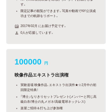
す。
限定記事の観覧ができます。写真や動画でNY公演成
功までの軌跡をリポート。
2017年02月 にお届け予定です。
0人が応援しています。
100000
円
映像作品エキストラ出演権
実験道場 映像作品、エキストラ出演件★☆2月中の初
回限定特典！
「博士」なりきりセットプレゼント(メンバーと同じ高
級白衣/博士の丸メガネ/高級電球ネックレス)
楽屋ご招待＆打ち上げ参加権