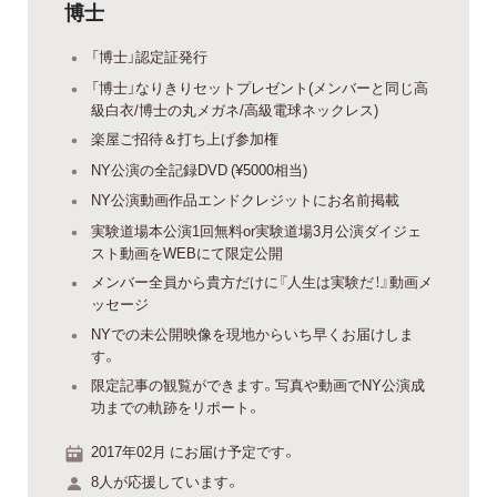
博士
「博士」認定証発行
「博士」なりきりセットプレゼント(メンバーと同じ高
級白衣/博士の丸メガネ/高級電球ネックレス)
楽屋ご招待＆打ち上げ参加権
NY公演の全記録DVD (¥5000相当)
NY公演動画作品エンドクレジットにお名前掲載
実験道場本公演1回無料or実験道場3月公演ダイジェ
スト動画をWEBにて限定公開
メンバー全員から貴方だけに『人生は実験だ！』動画メ
ッセージ
NYでの未公開映像を現地からいち早くお届けしま
す。
限定記事の観覧ができます。写真や動画でNY公演成
功までの軌跡をリポート。
2017年02月 にお届け予定です。
8人が応援しています。