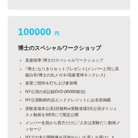
100000
円
博士のスペシャルワークショップ
直接指導！博士のスペシャルワークショップ
「博士」なりきりセットプレゼント(メンバーと同じ高
級白衣/博士の丸メガネ/高級電球ネックレス)
楽屋ご招待＆打ち上げ参加権
NY公演の全記録DVD (¥5000相当)
NY公演動画作品エンドクレジットにお名前掲載
実験道場本公演1回無料or実験道場3月公演ダイジェ
スト動画をWEBにて限定公開
メンバー全員から貴方だけに『人生は実験だ！』動画メ
ッセージ
NYでの未公開映像を現地からいち早くお届けしま