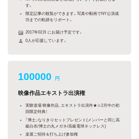
す。
限定記事の観覧ができます。写真や動画でNY公演成
功までの軌跡をリポート。
2017年02月 にお届け予定です。
0人が応援しています。
100000
円
映像作品エキストラ出演権
実験道場 映像作品、エキストラ出演件★☆2月中の初
回限定特典！
「博士」なりきりセットプレゼント(メンバーと同じ高
級白衣/博士の丸メガネ/高級電球ネックレス)
楽屋ご招待＆打ち上げ参加権