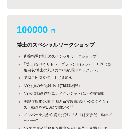
100000
円
博士のスペシャルワークショップ
直接指導！博士のスペシャルワークショップ
「博士」なりきりセットプレゼント(メンバーと同じ高
級白衣/博士の丸メガネ/高級電球ネックレス)
楽屋ご招待＆打ち上げ参加権
NY公演の全記録DVD (¥5000相当)
NY公演動画作品エンドクレジットにお名前掲載
実験道場本公演1回無料or実験道場3月公演ダイジェ
スト動画をWEBにて限定公開
メンバー全員から貴方だけに『人生は実験だ！』動画メ
ッセージ
NYでの未公開映像を現地からいち早くお届けしま