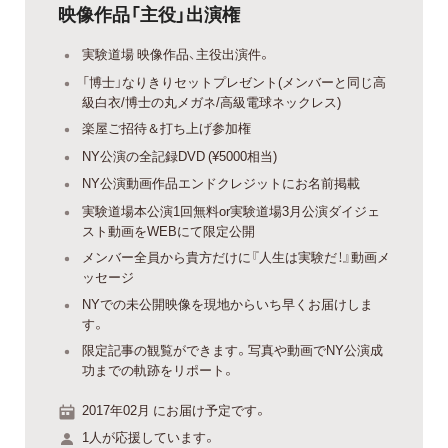
映像作品「主役」出演権
実験道場 映像作品、主役出演件。
「博士」なりきりセットプレゼント(メンバーと同じ高
級白衣/博士の丸メガネ/高級電球ネックレス)
楽屋ご招待＆打ち上げ参加権
NY公演の全記録DVD (¥5000相当)
NY公演動画作品エンドクレジットにお名前掲載
実験道場本公演1回無料or実験道場3月公演ダイジェ
スト動画をWEBにて限定公開
メンバー全員から貴方だけに『人生は実験だ！』動画メ
ッセージ
NYでの未公開映像を現地からいち早くお届けしま
す。
限定記事の観覧ができます。写真や動画でNY公演成
功までの軌跡をリポート。
2017年02月 にお届け予定です。
1人が応援しています。