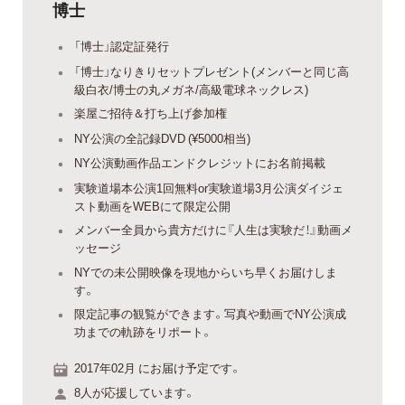
博士
「博士」認定証発行
「博士」なりきりセットプレゼント(メンバーと同じ高
級白衣/博士の丸メガネ/高級電球ネックレス)
楽屋ご招待＆打ち上げ参加権
NY公演の全記録DVD (¥5000相当)
NY公演動画作品エンドクレジットにお名前掲載
実験道場本公演1回無料or実験道場3月公演ダイジェ
スト動画をWEBにて限定公開
メンバー全員から貴方だけに『人生は実験だ！』動画メ
ッセージ
NYでの未公開映像を現地からいち早くお届けしま
す。
限定記事の観覧ができます。写真や動画でNY公演成
功までの軌跡をリポート。
2017年02月 にお届け予定です。
8人が応援しています。