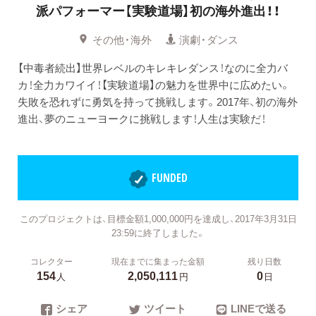
派パフォーマー【実験道場】初の海外進出！！
その他・海外
演劇・ダンス
【中毒者続出】世界レベルのキレキレダンス！なのに全力バ
カ！全力カワイイ！【実験道場】の魅力を世界中に広めたい。
失敗を恐れずに勇気を持って挑戦します。2017年、初の海外
進出、夢のニューヨークに挑戦します！人生は実験だ！
FUNDED
このプロジェクトは、目標金額1,000,000円を達成し、2017年3月31日
23:59に終了しました。
コレクター
現在までに集まった金額
残り日数
154
2,050,111
0
人
円
日
シェア
ツイート
LINEで送る