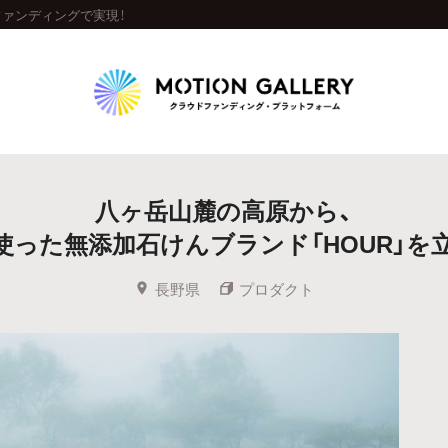
ファンディングで実現！
Highlight
八ヶ岳山麓の高原から、
人気のプロジェクト
新着プロジェクト
終了間近のプロジェ
使った無添加石けんブランド「HOUR」を
Feature
長野県
プロダクト
タグから探す
キュレーターから探す
特集から探す
Legendary
最新達成プロジェクト
調達額が大きいプロジェクト