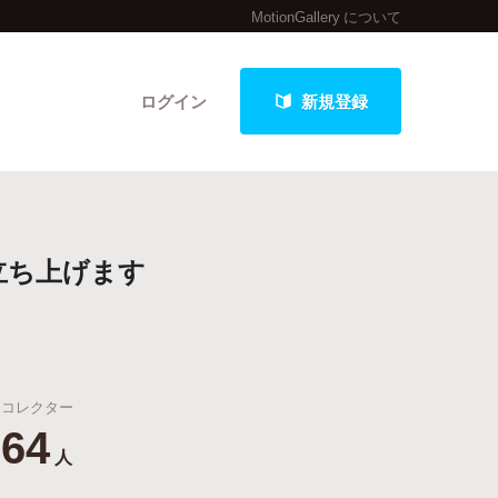
MotionGallery について
ログイン
新規登録
クト
立ち上げます
最新進捗報告から探す
コレクター
64
人