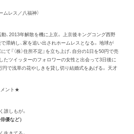
ームレス／八福神）
活動、2013年解散を機に上京。 上京後キングコング西野
で滞納し、家を追い出されホームレスとなる。 地球が
Eにて『（株）住所不定』を立ち上げ、自分の1日を50円で売
頼をしたツイッターのフォロワーの女性と出会って3日後に
万円で浅草の花やしきを貸し切り結婚式をあげる。 天才
コメント★
く誰しもが。
／俳優など）
強く生きてる。