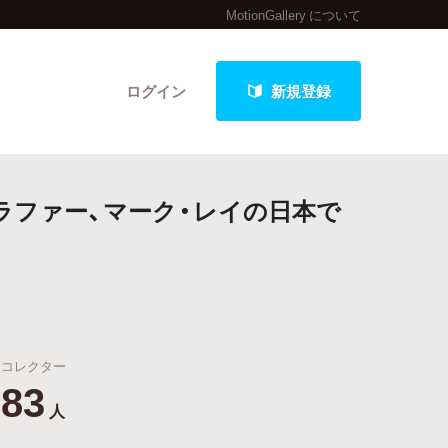
MotionGallery について
ログイン
新規登録
ラファー、マーク・レイの日本で
クト
最新進捗報告から探す
コレクター
83
人