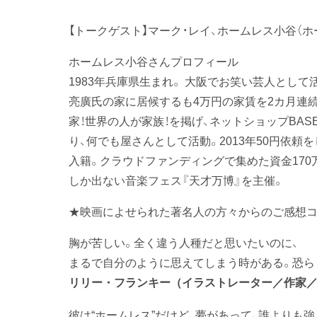
【トークゲスト】マーク・レイ、ホームレス小谷（ホ
ホームレス小谷さんプロフィール
1983年兵庫県生まれ。 大阪でお笑い芸人として
亮廣氏の家に居候するも4万円の家賃を2カ月連続
家！世界の人が家族！を掲げ、ネットショップBAS
り、何でも屋さんとして活動。2013年50円依
入籍。クラウドファンディングで集めた資金170
しか出ない音楽フェス『天才万博』を主催。
★映画によせられた著名人の方々からのご感想
胸が苦しい。全く違う人種だと思いたいのに、
まるで自分のように思えてしまう時がある。恐ら
リリー・フランキー（イラストレーター／作家
彼は“ホームレス”だけど、夢があって、誰よりも