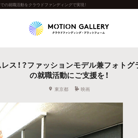
本での就職活動をクラウドファンディングで実現！
Highlight
レス！？ファッションモデル兼フォトグ
人気のプロジェクト
新着プロジェクト
終了間近のプロジェ
の就職活動にご支援を！
Feature
東京都
映画
タグから探す
キュレーターから探す
特集から探す
Legendary
最新達成プロジェクト
調達額が大きいプロジェクト