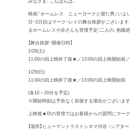
みなさま、こんばんは。
映画『ホームレス ニューヨークと寝た男』いよ
日・2日目はマーク・レイの舞台挨拶がございます
るホームレス小谷さんも登壇予定！二人の、抱腹
【舞台挨拶・開催日時】
1/28(土)
11:00の回上映終了後★／13:00の回上映開始前／
1/29(日)
11:00の回上映終了後★／13:00の回上映開始前
(各10～20分を予定)
※開始時刻は予告なく前後する場合がございます
上映後★印の登壇ではお客様からの質問にマーク
【場所】ヒューマントラストシネマ渋谷 （シアター