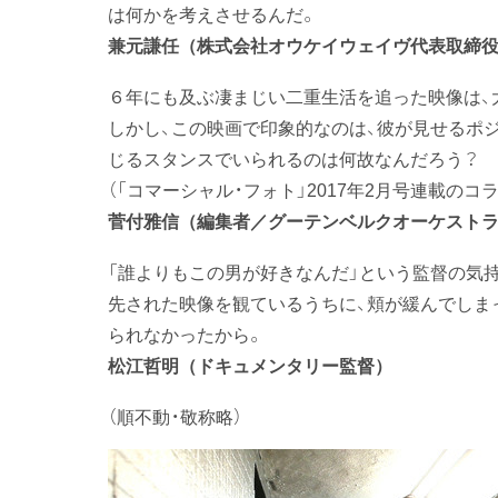
は何かを考えさせるんだ。
兼元謙任（株式会社オウケイウェイヴ代表取締
６年にも及ぶ凄まじい二重生活を追った映像は、
しかし、この映画で印象的なのは、彼が見せるポ
じるスタンスでいられるのは何故なんだろう？
（「コマーシャル・フォト」2017年2月号連載のコ
菅付雅信（編集者／グーテンベルクオーケスト
「誰よりもこの男が好きなんだ」という監督の気
先された映像を観ているうちに、頬が緩んでしま
られなかったから。
松江哲明（ドキュメンタリー監督）
（順不動・敬称略）