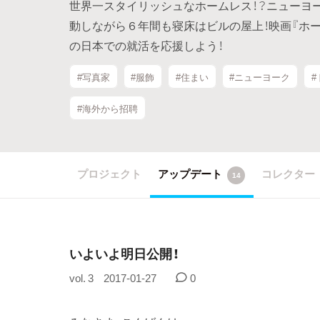
世界一スタイリッシュなホームレス！？ニューヨ
動しながら６年間も寝床はビルの屋上！映画『ホ
の日本での就活を応援しよう！
#写真家
#服飾
#住まい
#ニューヨーク
#海外から招聘
プロジェクト
アップデート
コレクター
14
いよいよ明日公開！
vol. 3
2017-01-27
0