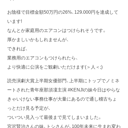
お陰様で目標金額50万円の26%、129.000円を達成して
います!
なんとか家庭用のエアコンはつけられそうです。
厚かましいかもしれませんが、
できれば、
業務用のエアコンもつけられたら、
より快適に公演をご観劇いただけます(＞人＜;)
読売演劇大賞上半期女優部門、上半期にトップでノミネ
ートされた青年座那須凜主演 #KENJIの妹今日はやらな
きゃいけない事務仕事が大量にあるので通し稽古ちょ
っとだけ見る予定が、
ついつい見入って最後まで見てしまいました。
宮沢賢治さんの妹、トシさんが、100年未来に生まれ変わ