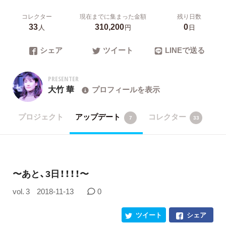
コレクター
現在までに集まった金額
残り日数
33
310,200
0
人
円
日
シェア
ツイート
LINEで送る
PRESENTER
大竹 華
プロフィールを表示
プロジェクト
アップデート
コレクター
7
33
​〜あと、3日！！！！〜
vol. 3
2018-11-13
0
ツイート
シェア