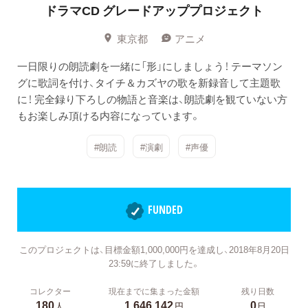
ドラマCD グレードアッププロジェクト
東京都
アニメ
一日限りの朗読劇を一緒に「形」にしましょう！ テーマソン
グに歌詞を付け、タイチ＆カズヤの歌を新録音して主題歌
に！ 完全録り下ろしの物語と音楽は、朗読劇を観ていない方
もお楽しみ頂ける内容になっています。
#朗読
#演劇
#声優
FUNDED
このプロジェクトは、目標金額1,000,000円を達成し、2018年8月20日
23:59に終了しました。
コレクター
現在までに集まった金額
残り日数
180
1,646,142
0
人
円
日