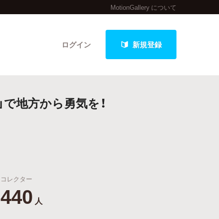
MotionGallery について
ログイン
新規登録
-」で地方から勇気を！
クト
最新進捗報告から探す
コレクター
440
人