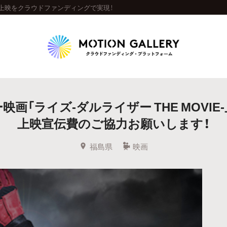
-」上映をクラウドファンディングで実現！
Highlight
画「ライズ-ダルライザー THE MOVIE
人気のプロジェクト
新着プロジェクト
終了間近のプロジェ
上映宣伝費のご協力お願いします！
Feature
福島県
映画
タグから探す
キュレーターから探す
特集から探す
Legendary
最新達成プロジェクト
調達額が大きいプロジェクト