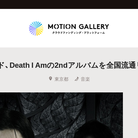
Highlight
Death I Amの2ndアルバムを全国
人気のプロジェクト
新着プロジェクト
終了間近のプロジェ
東京都
音楽
Feature
タグから探す
キュレーターから探す
特集から探す
Legendary
最新達成プロジェクト
調達額が大きいプロジェクト