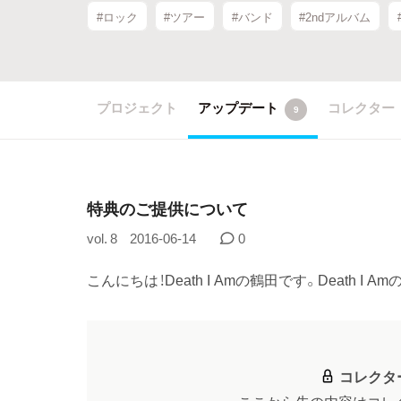
#ロック
#ツアー
#バンド
#2ndアルバム
プロジェクト
アップデート
コレクター
9
特典のご提供について
vol. 8
2016-06-14
0
こんにちは！Death I Amの鶴田です。Death I A
コレクタ
ここから先の内容はコレ