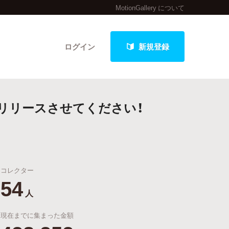
MotionGallery について
ログイン
新規登録
流通リリースさせてください！
クト
コレクター
最新進捗報告から探す
54
人
現在までに集まった金額