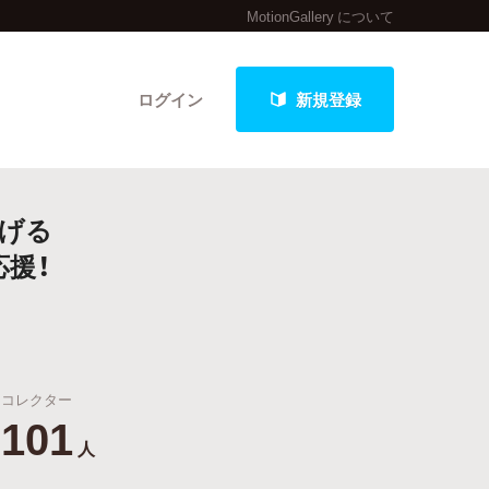
MotionGallery について
ログイン
新規登録
なげる
クト
援！
最新進捗報告から探す
コレクター
101
人