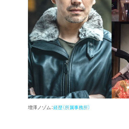
増澤ノゾム：
経歴（所属事務所）