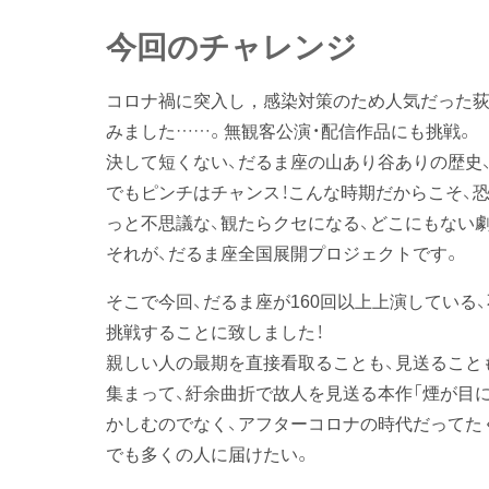
今回のチャレンジ
コロナ禍に突入し，感染対策のため人気だった荻
みました……。無観客公演・配信作品にも挑戦。
決して短くない、だるま座の山あり谷ありの歴史
でもピンチはチャンス！こんな時期だからこそ、
っと不思議な、観たらクセになる、どこにもない劇
それが、だるま座全国展開プロジェクトです。
そこで今回、だるま座が160回以上上演している
挑戦することに致しました！
親しい人の最期を直接看取ることも、見送ること
集まって、紆余曲折で故人を見送る本作「煙が目に
かしむのでなく、アフターコロナの時代だってた
でも多くの人に届けたい。