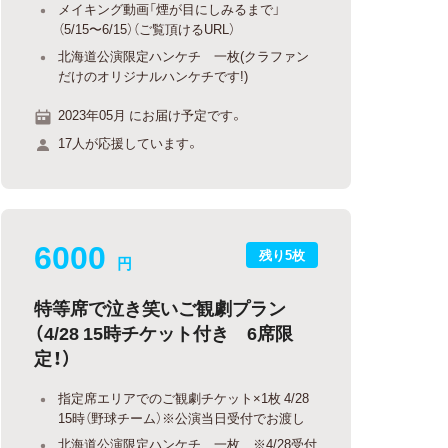
メイキング動画「煙が目にしみるまで」
（5/15〜6/15）（ご覧頂けるURL）
北海道公演限定ハンケチ 一枚(クラファン
だけのオリジナルハンケチです!)
2023年05月 にお届け予定です。
17人が応援しています。
6000
残り5枚
円
特等席で泣き笑いご観劇プラン
（4/28 15時チケット付き 6席限
定！）
指定席エリアでのご観劇チケット×1枚 4/28
15時（野球チーム）※公演当日受付でお渡し
北海道公演限定ハンケチ 一枚 ※4/28受付