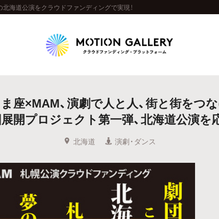
の北海道公演をクラウドファンディングで実現！
Highlight
ま座×MAM、演劇で人と人、街と街をつ
人気のプロジェクト
新着プロジェクト
終了間近のプロジェ
国展開プロジェクト第一弾、北海道公演を応
Feature
北海道
演劇・ダンス
タグから探す
キュレーターから探す
特集から探す
Legendary
最新達成プロジェクト
調達額が大きいプロジェクト