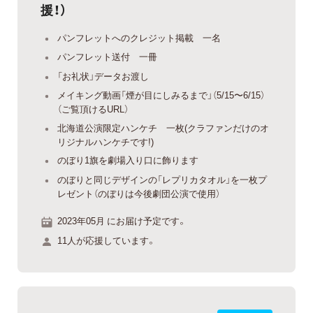
援！）
パンフレットへのクレジット掲載 一名
パンフレット送付 一冊
「お礼状」データお渡し
メイキング動画「煙が目にしみるまで」（5/15〜6/15）
（ご覧頂けるURL）
北海道公演限定ハンケチ 一枚(クラファンだけのオ
リジナルハンケチです!)
のぼり1旗を劇場入り口に飾ります
のぼりと同じデザインの「レプリカタオル」を一枚プ
レゼント（のぼりは今後劇団公演で使用）
2023年05月 にお届け予定です。
11人が応援しています。