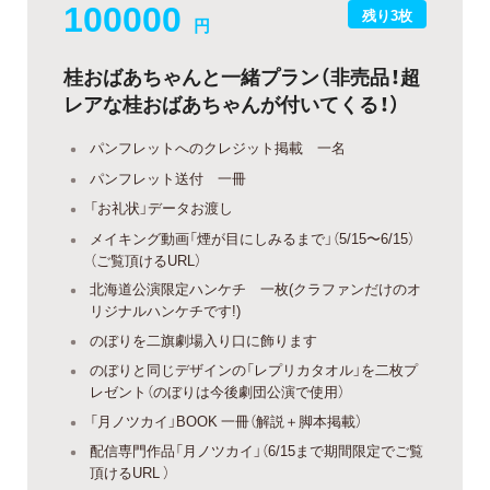
100000
残り3枚
円
桂おばあちゃんと一緒プラン（非売品！超
レアな桂おばあちゃんが付いてくる！）
パンフレットへのクレジット掲載 一名
パンフレット送付 一冊
「お礼状」データお渡し
メイキング動画「煙が目にしみるまで」（5/15〜6/15）
（ご覧頂けるURL）
北海道公演限定ハンケチ 一枚(クラファンだけのオ
リジナルハンケチです!)
のぼりを二旗劇場入り口に飾ります
のぼりと同じデザインの「レプリカタオル」を二枚プ
レゼント（のぼりは今後劇団公演で使用）
「月ノツカイ」BOOK 一冊（解説＋脚本掲載）
配信専門作品「月ノツカイ」（6/15まで期間限定でご覧
頂けるURL ）