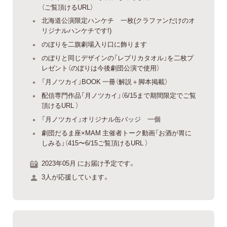
（ご覧頂けるURL）
北海道公演限定ハンケチ 一枚(クラファンだけのオ
リジナルハンケチです!)
のぼりを二旗劇場入り口に飾ります
のぼりと同じデザインの「レプリカタオル」を二枚プ
レゼント（のぼりは今後劇団公演で使用）
「月ノツカイ」BOOK 一冊（解説＋脚本掲載）
配信専門作品「月ノツカイ」（6/15まで期間限定でご覧
頂けるURL ）
「月ノツカイ」オリジナル缶バッジ 一個
劇団だるま座×MAM 主催者トーク動画「お酒が胃に
しみる」（415〜6/15ご覧頂けるURL ）
2023年05月 にお届け予定です。
3人が応援しています。