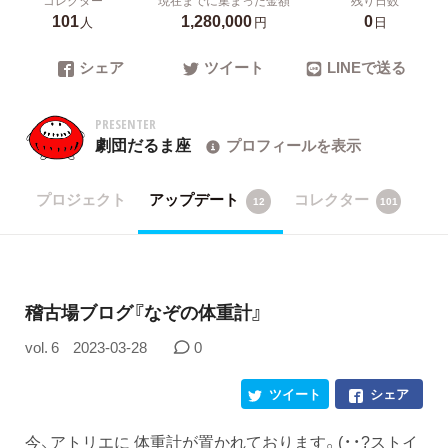
101
1,280,000
0
人
円
日
シェア
ツイート
LINEで送る
PRESENTER
劇団だるま座
プロフィールを表示
プロジェクト
アップデート
コレクター
12
101
稽古場ブログ『なぞの体重計』
vol. 6
2023-03-28
0
ツイート
シェア
今、アトリエに 体重計が置かれております。(・・?ストイ