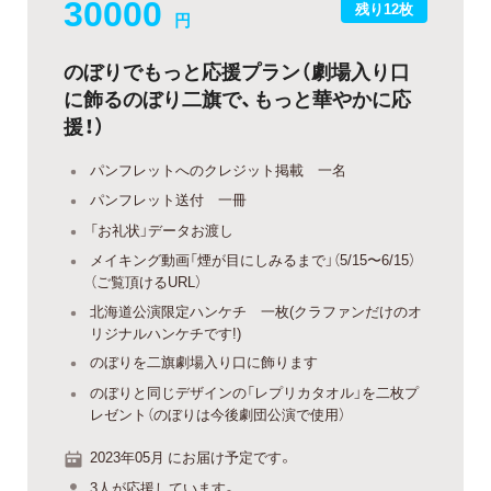
30000
残り12枚
円
のぼりでもっと応援プラン（劇場入り口
に飾るのぼり二旗で、もっと華やかに応
援！）
パンフレットへのクレジット掲載 一名
パンフレット送付 一冊
「お礼状」データお渡し
メイキング動画「煙が目にしみるまで」（5/15〜6/15）
（ご覧頂けるURL）
北海道公演限定ハンケチ 一枚(クラファンだけのオ
リジナルハンケチです!)
のぼりを二旗劇場入り口に飾ります
のぼりと同じデザインの「レプリカタオル」を二枚プ
レゼント（のぼりは今後劇団公演で使用）
2023年05月 にお届け予定です。
3人が応援しています。