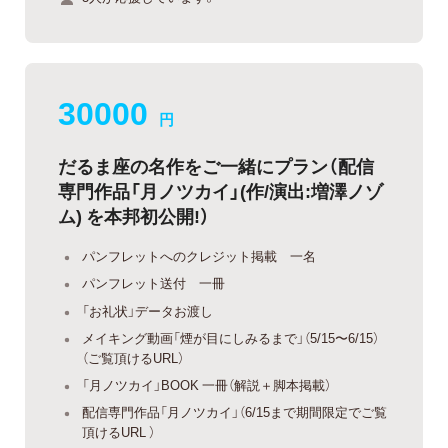
30000
円
だるま座の名作をご一緒にプラン（配信
専門作品「月ノツカイ」(作/演出:増澤ノゾ
ム) を本邦初公開!）
パンフレットへのクレジット掲載 一名
パンフレット送付 一冊
「お礼状」データお渡し
メイキング動画「煙が目にしみるまで」（5/15〜6/15）
（ご覧頂けるURL）
「月ノツカイ」BOOK 一冊（解説＋脚本掲載）
配信専門作品「月ノツカイ」（6/15まで期間限定でご覧
頂けるURL ）