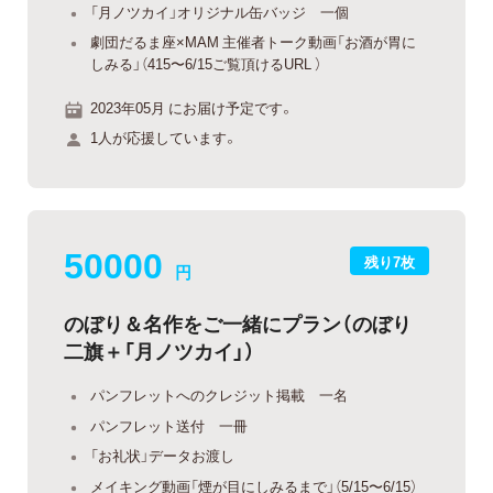
「月ノツカイ」オリジナル缶バッジ 一個
劇団だるま座×MAM 主催者トーク動画「お酒が胃に
しみる」（415〜6/15ご覧頂けるURL ）
2023年05月 にお届け予定です。
1人が応援しています。
50000
残り7枚
円
のぼり＆名作をご一緒にプラン（のぼり
二旗＋「月ノツカイ」）
パンフレットへのクレジット掲載 一名
パンフレット送付 一冊
「お礼状」データお渡し
メイキング動画「煙が目にしみるまで」（5/15〜6/15）