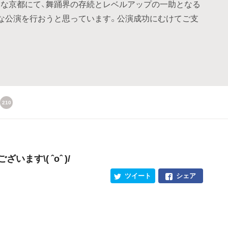
な京都にて、舞踊界の存続とレベルアップの一助となる
な公演を行おうと思っています。公演成功にむけてご支
210
ます\( ˆoˆ )/
ツイート
シェア