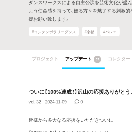
ダンスワークスによる自主公演を芸術文化が盛ん
よう使命感を持って、観る方々を魅了する刺激的
援お願い致します。
#コンテンポラリーダンス
#京都
#バレエ
プロジェクト
アップデート
コレクター
57
ついに【100%達成！】沢山の応援ありがとうござい
vol. 32
2024-11-09
0
皆様から多大なる応援をいただきついに