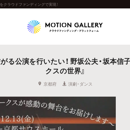
世界」をクラウドファンディングで実現！
Highlight
公演を行いたい！ 野坂公夫・坂本信子主宰『
人気のプロジェクト
新着プロジェクト
終了間近のプロジェ
クスの世界』
Feature
京都府
演劇・ダンス
タグから探す
キュレーターから探す
特集から探す
Legendary
最新達成プロジェクト
調達額が大きいプロジェクト