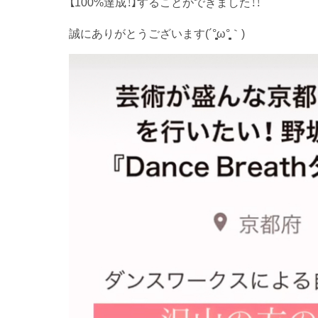
【100%達成！】することができました！！
誠にありがとうございます(´°̥̥̥̥̥̥̥̥ω°̥̥̥̥̥̥̥̥｀)