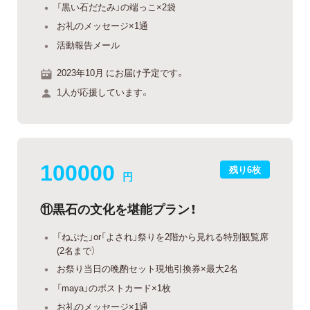
「黒い石だたみ」の端っこ×2袋
お礼のメッセージ×1通
活動報告メール
2023年10月 にお届け予定です。
1人が応援しています。
100000
残り6枚
円
⑪黒石の文化を堪能プラン！
「ねぷた」or「よされ」祭りを2階から見れる特別観覧席
(2名まで）
お祭り当日の晩酌セット現地引換券×最大2名
「maya」のポストカード×1枚
お礼のメッセージ×1通