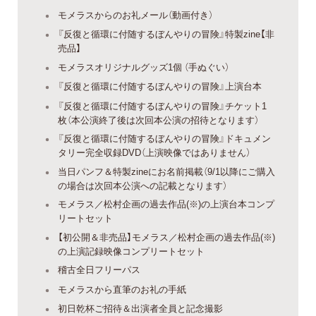
モメラスからのお礼メール（動画付き）
『反復と循環に付随するぼんやりの冒険』特製zine【非
売品】
モメラスオリジナルグッズ1個 （手ぬぐい）
『反復と循環に付随するぼんやりの冒険』上演台本
『反復と循環に付随するぼんやりの冒険』チケット1
枚（本公演終了後は次回本公演の招待となります）
『反復と循環に付随するぼんやりの冒険』ドキュメン
タリー完全収録DVD（上演映像ではありません）
当日パンフ＆特製zineにお名前掲載（9/1以降にご購入
の場合は次回本公演への記載となります）
モメラス／松村企画の過去作品(※)の上演台本コンプ
リートセット
【初公開＆非売品】モメラス／松村企画の過去作品(※)
の上演記録映像コンプリートセット
稽古全日フリーパス
モメラスから直筆のお礼の手紙
初日乾杯ご招待＆出演者全員と記念撮影