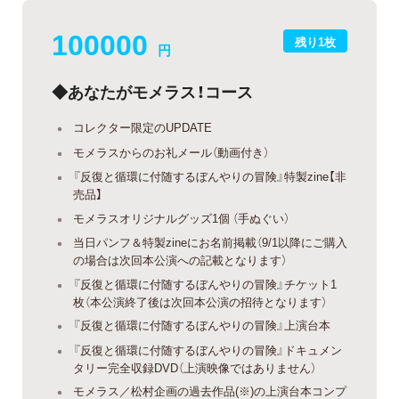
100000
残り1枚
円
◆あなたがモメラス！コース
コレクター限定のUPDATE
モメラスからのお礼メール（動画付き）
『反復と循環に付随するぼんやりの冒険』特製zine【非
売品】
モメラスオリジナルグッズ1個 （手ぬぐい）
当日パンフ＆特製zineにお名前掲載（9/1以降にご購入
の場合は次回本公演への記載となります）
『反復と循環に付随するぼんやりの冒険』チケット1
枚（本公演終了後は次回本公演の招待となります）
『反復と循環に付随するぼんやりの冒険』上演台本
『反復と循環に付随するぼんやりの冒険』ドキュメン
タリー完全収録DVD（上演映像ではありません）
モメラス／松村企画の過去作品(※)の上演台本コンプ