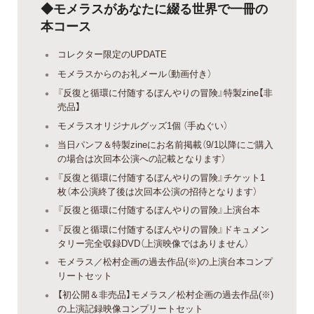
◆モメラスがあなたに綴る世界で一冊の
本コース
コレクター限定のUPDATE
モメラスからのお礼メール（動画付き）
『反復と循環に付随するぼんやりの冒険』特製zine【非
売品】
モメラスオリジナルグッズ1個 （手ぬぐい）
当日パンフ＆特製zineにお名前掲載（9/1以降にご購入
の場合は次回本公演への記載となります）
『反復と循環に付随するぼんやりの冒険』チケット1
枚（本公演終了後は次回本公演の招待となります）
『反復と循環に付随するぼんやりの冒険』上演台本
『反復と循環に付随するぼんやりの冒険』ドキュメン
タリー完全収録DVD（上演映像ではありません）
モメラス／松村企画の過去作品(※)の上演台本コンプ
リートセット
【初公開＆非売品】モメラス／松村企画の過去作品(※)
の上演記録映像コンプリートセット