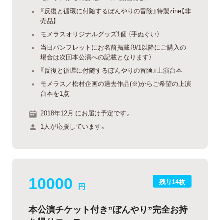
『反復と循環に付随するぼんやりの冒険』特製zine【非
売品】
モメラスオリジナルグッズ1個 （手ぬぐい）
当日パンフレットにお名前掲載（9/1以降にご購入の
場合は次回本公演への記載となります）
『反復と循環に付随するぼんやりの冒険』上演台本
モメラス／松村企画の過去作品(※)からご希望の上演
台本を1点
2018年12月 にお届け予定です。
1人が応援しています。
10000
残り14枚
円
本公演チケット付き”ぼんやり”完全お持