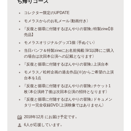
ち帰りコース
コレクター限定のUPDATE
モメラスからのお礼メール（動画付き）
『反復と循環に付随するぼんやりの冒険』特製zine【非
売品】
モメラスオリジナルグッズ1個 （手ぬぐい）
当日パンフ＆特製zineにお名前掲載（9/1以降にご購入
の場合は次回本公演への記載となります）
『反復と循環に付随するぼんやりの冒険』上演台本
モメラス／松村企画の過去作品(※)からご希望の上演
台本を1点
『反復と循環に付随するぼんやりの冒険』チケット1
枚（本公演終了後は次回本公演の招待となります）
『反復と循環に付随するぼんやりの冒険』ドキュメン
タリー完全収録DVD（上演映像ではありません）
2018年12月 にお届け予定です。
6人が応援しています。