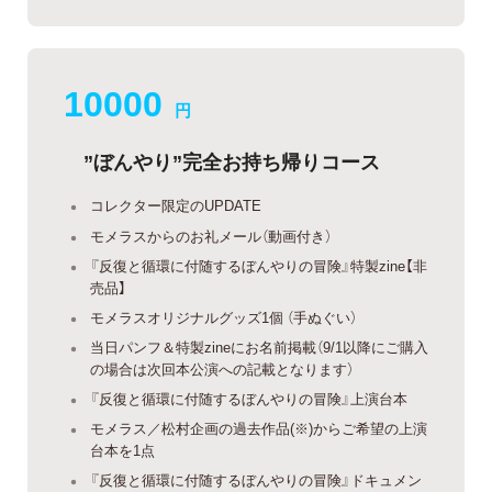
10000
円
”ぼんやり”完全お持ち帰りコース
コレクター限定のUPDATE
モメラスからのお礼メール（動画付き）
『反復と循環に付随するぼんやりの冒険』特製zine【非
売品】
モメラスオリジナルグッズ1個 （手ぬぐい）
当日パンフ＆特製zineにお名前掲載（9/1以降にご購入
の場合は次回本公演への記載となります）
『反復と循環に付随するぼんやりの冒険』上演台本
モメラス／松村企画の過去作品(※)からご希望の上演
台本を1点
『反復と循環に付随するぼんやりの冒険』ドキュメン