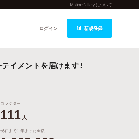
MotionGallery について
ログイン
新規登録
ーテイメントを届けます！
クト
コレクター
最新進捗報告から探す
111
人
現在までに集まった金額