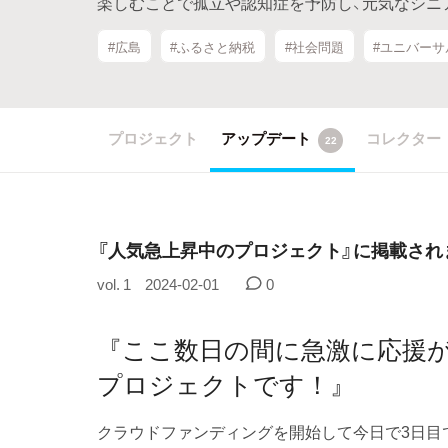
楽しむことで孤立や認知症を予防し、元気なシニ
#広島
#ふるさと納税
#社会問題
#ユニバー
プロジェクト
アップデート
コレクター
22
『人気急上昇中のプロジェクト』に掲載され
vol. 1
2024-02-01
0
『ここ数日の間に急激に応援
プロジェクトです！』
クラウドファンディングを開始して今日で3日目