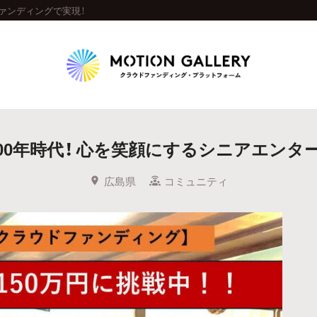
ァンディングで実現！
Highlight
100年時代！ 心を笑顔にするシニアエンタ
人気のプロジェクト
新着プロジェクト
終了間近のプロジェ
広島県
コミュニティ
Feature
タグから探す
キュレーターから探す
特集から探す
Legendary
最新達成プロジェクト
調達額が大きいプロジェクト