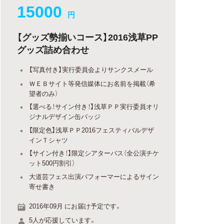
15000
円
【グッズ勢揃いコース】2016浅草PP
グッズ詰め合わせ
【写真付き】実行委員会よりサンクスメール
ＷＥＢサイト等発信媒体にお名前を掲載（希
望者のみ）
【選べる！サイン付き！】浅草ＰＰ実行委員オリ
ジナルデザイン缶バッジ
【限定色】浅草ＰＰ2016フェスティバルデザ
インＴシャツ
【サイン付き！】限定シアターパス（全公演チケ
ット500円割引）
大道芸フェス出演パフォーマーによるサイン
寄せ書き
2016年09月 にお届け予定です。
5人が応援しています。