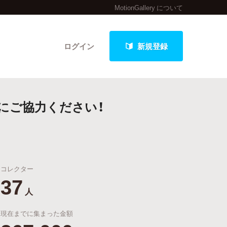
MotionGallery について
ログイン
新規登録
催にご協力ください！
クト
コレクター
最新進捗報告から探す
37
人
現在までに集まった金額