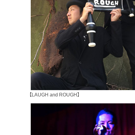
【LAUGH and ROUGH】