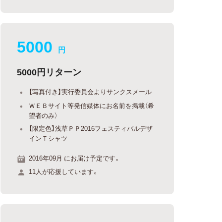
5000
円
5000円リターン
【写真付き】実行委員会よりサンクスメール
ＷＥＢサイト等発信媒体にお名前を掲載（希
望者のみ）
【限定色】浅草ＰＰ2016フェスティバルデザ
インＴシャツ
2016年09月 にお届け予定です。
11人が応援しています。