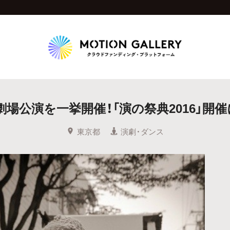
Highlight
劇場公演を一挙開催！「演の祭典2016」開
人気のプロジェクト
新着プロジェクト
終了間近のプロジェ
東京都
演劇・ダンス
Feature
タグから探す
キュレーターから探す
特集から探す
Legendary
最新達成プロジェクト
調達額が大きいプロジェクト