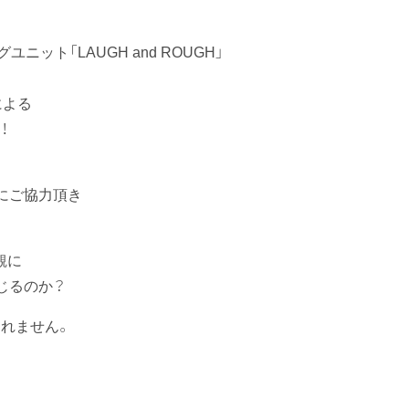
ユニット「LAUGH and ROUGH」
による
！
にご協力頂き
観に
じるのか？
れません。