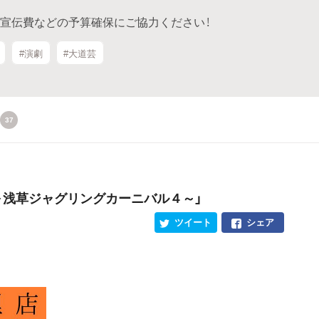
広告宣伝費などの予算確保にご協力ください！
#演劇
#大道芸
37
 ～浅草ジャグリングカーニバル４～」
ツイート
シェア