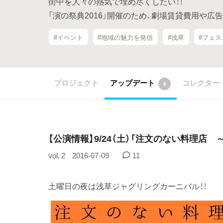
街中を人々の熱気で埋め尽くしたい！！
「演の祭典2016」開催のため、劇場賃貸費用や
#イベント
#地域の魅力を発信
#浅草
#フェス
プロジェクト
アップデート
コレクター
8
【公演情報】9/24（土）「注文のない料理店
vol. 2
2016-07-09
11
土曜日の夜は浅草ジャグリングカーニバル！！