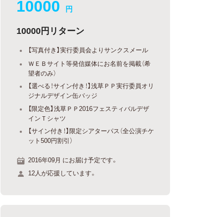
10000
円
10000円リターン
【写真付き】実行委員会よりサンクスメール
ＷＥＢサイト等発信媒体にお名前を掲載（希
望者のみ）
【選べる！サイン付き！】浅草ＰＰ実行委員オリ
ジナルデザイン缶バッジ
【限定色】浅草ＰＰ2016フェスティバルデザ
インＴシャツ
【サイン付き！】限定シアターパス（全公演チケ
ット500円割引）
2016年09月 にお届け予定です。
12人が応援しています。