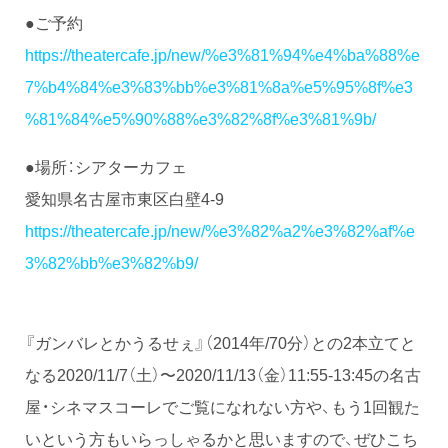
●ご予約
https://theatercafe.jp/new/%e3%81%94%e4%ba%88%e
7%b4%84%e3%83%bb%e3%81%8a%e5%95%8f%e3
%81%84%e5%90%88%e3%82%8f%e3%81%9b/
●場所：シアターカフェ
愛知県名古屋市東区白壁4-9
https://theatercafe.jp/new/%e3%82%a2%e3%82%af%e
3%82%bb%e3%82%b9/
『ガンバレとかうるせぇ』（2014年/70分）との2本立てと
なる2020/11/7（土）〜2020/11/13（金）11:55-13:45の名古
屋・シネマスコーレでご覧になれない方や、もう1回観た
いという方もいらっしゃるかと思いますので、ぜひこち