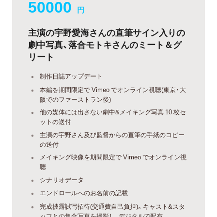
50000
円
主演の宇野愛海さんの直筆サイン入りの
劇中写真、落合モトキさんのミート＆グ
リート
制作日誌アップデート
本編を期間限定で Vimeo でオンライン視聴(東京・大
阪でのファーストラン後)
他の媒体には出さない劇中&メイキング写真 10 枚セ
ットの送付
主演の宇野さん及び監督からの直筆の手紙のコピー
の送付
メイキング映像を期間限定で Vimeo でオンライン視
聴
シナリオデータ
エンドロールへのお名前の記載
完成披露試写招待(交通費自己負担)。キャスト&スタ
ッフとの集合写真を撮影し、デジタルで配布。