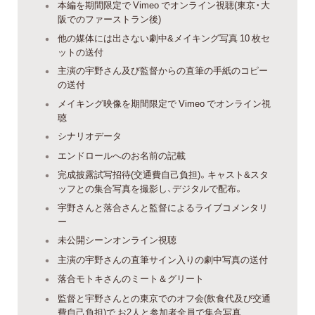
本編を期間限定で Vimeo でオンライン視聴(東京・大
阪でのファーストラン後)
他の媒体には出さない劇中&メイキング写真 10 枚セ
ットの送付
主演の宇野さん及び監督からの直筆の手紙のコピー
の送付
メイキング映像を期間限定で Vimeo でオンライン視
聴
シナリオデータ
エンドロールへのお名前の記載
完成披露試写招待(交通費自己負担)。キャスト&スタ
ッフとの集合写真を撮影し、デジタルで配布。
宇野さんと落合さんと監督によるライブコメンタリ
ー
未公開シーンオンライン視聴
主演の宇野さんの直筆サイン入りの劇中写真の送付
落合モトキさんのミート＆グリート
監督と宇野さんとの東京でのオフ会(飲食代及び交通
費自己負担)で お2人と参加者全員で集合写真