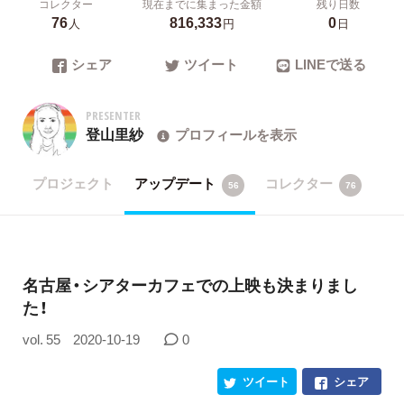
コレクター
現在までに集まった金額
残り日数
76
816,333
0
人
円
日
シェア
ツイート
LINEで送る
PRESENTER
登山里紗
プロフィールを表示
プロジェクト
アップデート
コレクター
56
76
名古屋・シアターカフェでの上映も決まりまし
た！
vol. 55
2020-10-19
0
ツイート
シェア