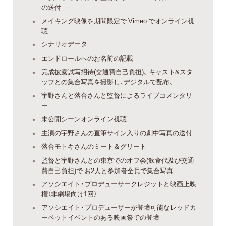
の送付
メイキング映像を期間限定で Vimeo でオンライン視
聴
シナリオデータ
エンドロールへのお名前の記載
完成披露試写招待(交通費自己負担)。キャスト&スタ
ッフとの集合写真を撮影し、デジタルで配布。
宇野さんと落合さんと監督によるライブコメンタリ
ー
未公開シーンオンライン視聴
主演の宇野さんの直筆サイン入りの劇中写真の送付
落合モトキさんのミート＆グリート
監督と宇野さんとの東京でのオフ会(飲食代及び交通
費自己負担)で お2人と参加者全員で集合写真
アソシエイト・プロデューサークレジットと映画上映
権（非劇場向け1回）
アソシエイト・プロデューサーが登壇可能なレッドカ
ーペットイベントのある映画祭での登壇