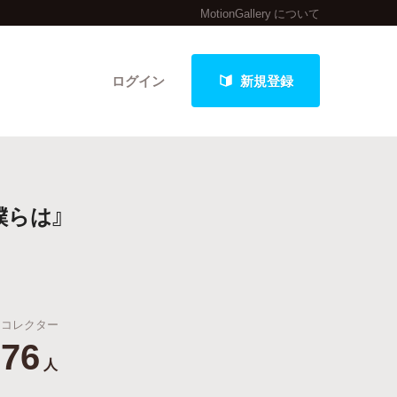
MotionGallery について
ログイン
新規登録
クト
僕らは』
最新進捗報告から探す
コレクター
76
人