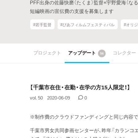
PFF出身の佐藤快磨（たくま）監督×宇野愛海（な
短編映画の宣伝費の支援を募集します
#若手監督
#ぴあフィルムフェスティバル
#オリ
プロジェクト
アップデート
コレクター
56
​【千葉市在住・在勤・在学の方15人限定！】
vol. 50
2020-06-09
0
※制作費のクラウドファンディングと同じ内容で
千葉市男女共同参画センターが、昨年『カランコ