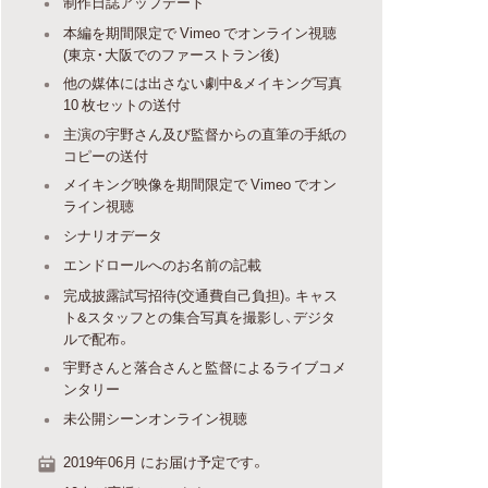
制作日誌アップデート
本編を期間限定で Vimeo でオンライン視聴
(東京・大阪でのファーストラン後)
他の媒体には出さない劇中&メイキング写真
10 枚セットの送付
主演の宇野さん及び監督からの直筆の手紙の
コピーの送付
メイキング映像を期間限定で Vimeo でオン
ライン視聴
シナリオデータ
エンドロールへのお名前の記載
完成披露試写招待(交通費自己負担)。キャス
ト&スタッフとの集合写真を撮影し、デジタ
ルで配布。
宇野さんと落合さんと監督によるライブコメ
ンタリー
未公開シーンオンライン視聴
2019年06月 にお届け予定です。