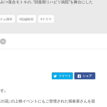
るみ）×落合モトキの、“回復期リハビリ病院”を舞台にした
ジナル脚本
#短編映画
#ドラマ
76
ツイート
シェア
す。
エの花』の上映イベントにもご登壇された堀春菜さんを迎