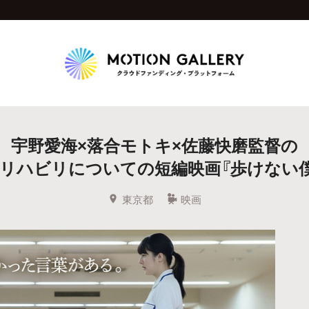
Highlight
宇野愛海×落合モトキ×佐藤快磨監督の
人気のプロジェクト
新着プロジェクト
終了間近のプロジェ
リハビリについての短編映画『歩けない
Feature
東京都
映画
タグから探す
キュレーターから探す
特集から探す
Legendary
最新達成プロジェクト
調達額が大きいプロジェクト