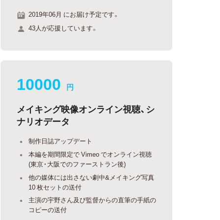
2019年06月 にお届け予定です。
43人が応援しています。
10000
円
メイキング映像オンライン視聴、シ
ナリオデータ
制作日誌アップデート
本編を期間限定で Vimeo でオンライン視聴
(東京・大阪でのファーストラン後)
他の媒体には出さない劇中&メイキング写真
10 枚セットの送付
主演の宇野さん及び監督からの直筆の手紙の
コピーの送付