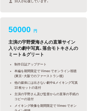
10人が応援しています。
50000
円
主演の宇野愛海さんの直筆サイン
入りの劇中写真、落合モトキさんの
ミート＆グリート
制作日誌アップデート
本編を期間限定で Vimeo でオンライン視聴
(東京・大阪でのファーストラン後)
他の媒体には出さない劇中&メイキング写真
10 枚セットの送付
主演の宇野さん及び監督からの直筆の手紙の
コピーの送付
メイキング映像を期間限定で Vimeo でオン
ライン視聴