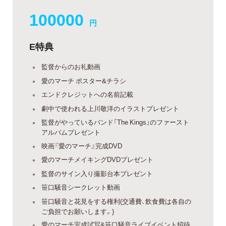
100000
円
E特典
監督からのお礼動画
愛のマーチ ポスター&チラシ
エンドクレジットへの名前記載
劇中で使われる上川敬洋のイラストプレゼント
監督がやっているバンド「The Kings」のファースト
アルバムプレゼント
映画『愛のマーチ』完成DVD
愛のマーチメイキングDVDプレゼント
監督のサイン入り撮影台本プレゼント
笹口騒音シークレット動画
笹口騒音と花見をする権利(交通費、飲食費は各自の
ご負担でお願いします。)
愛のマーチ完成試写&笹口騒音ライブイベント招待