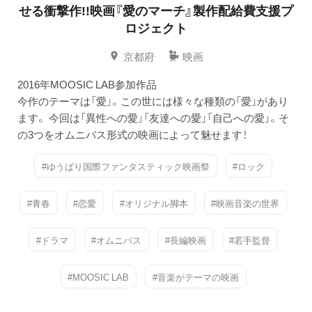
せる衝撃作!!映画『愛のマーチ』製作配給費支援プ
ロジェクト
京都府
映画
2016年MOOSIC LAB参加作品
今作のテーマは「愛」。この世には様々な種類の「愛」があり
ます。 今回は「異性への愛」「友達への愛」「自己への愛」。そ
の3つをオムニバス形式の映画によって魅せます！
#ゆうばり国際ファンタスティック映画祭
#ロック
#青春
#恋愛
#オリジナル脚本
#映画音楽の世界
#ドラマ
#オムニバス
#長編映画
#若手監督
#MOOSIC LAB
#音楽がテーマの映画