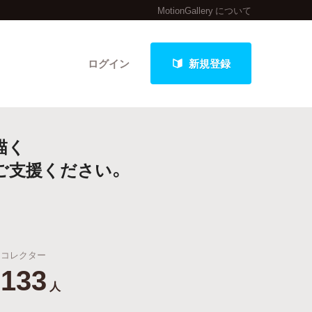
MotionGallery について
ログイン
新規登録
描く
クト
をご支援ください。
最新進捗報告から探す
コレクター
133
人