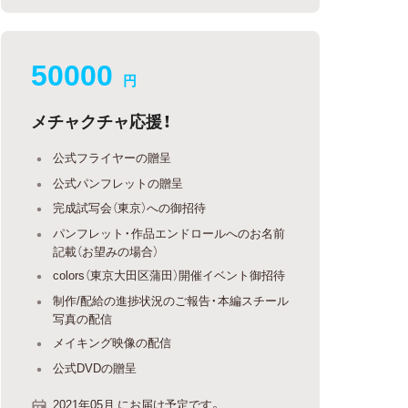
50000
円
メチャクチャ応援！
公式フライヤーの贈呈
公式パンフレットの贈呈
完成試写会（東京）への御招待
パンフレット・作品エンドロールへのお名前
記載（お望みの場合）
colors（東京大田区蒲田）開催イベント御招待
制作/配給の進捗状況のご報告・本編スチール
写真の配信
メイキング映像の配信
公式DVDの贈呈
2021年05月 にお届け予定です。