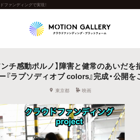
ラウドファンディングで実現！
Highlight
アンチ感動ポルノ】障害と健常のあいだを
人気のプロジェクト
新着プロジェクト
終了間近のプロジェ
『ラプソディオブ colors』完成・公開
Feature
東京都
映画
タグから探す
キュレーターから探す
特集から探す
Legendary
最新達成プロジェクト
調達額が大きいプロジェクト