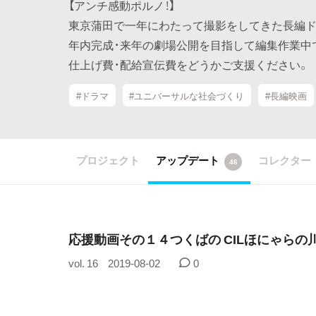
【アンチ感動ポルノ！】
東京蒲田で一年にわたって撮影をしてきた長編ド
年内完成・来年の劇場公開を目指して編集作業中
仕上げ費・配給宣伝費をどうかご支援ください。
#ドラマ
#ユニバーサルな社会づくり
#長編映画
プロジェクト
アップデート
コレクター
46
応援動画その１４つくばの CILほにゃらの
vol. 16
2019-08-02
0