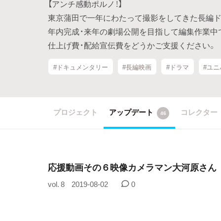
【アンチ感動ポルノ！】
東京蒲田で一年にわたって撮影をしてきた長編ド
年内完成・来年の劇場公開を目指して編集作業中
仕上げ費・配給宣伝費をどうかご支援ください。
#ドキュメンタリー
#長編映画
#ドラマ
#ユ
プロジェクト
アップデート
コレクター
46
応援動画その６映像カメラマン大河原さん
vol. 8
2019-08-02
0