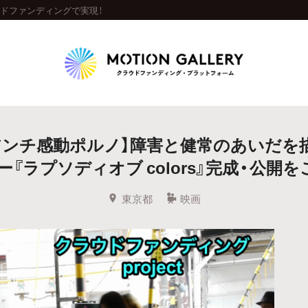
ラウドファンディングで実現！
Highlight
アンチ感動ポルノ】障害と健常のあいだを
人気のプロジェクト
新着プロジェクト
終了間近のプロジェ
『ラプソディオブ colors』完成・公開
Feature
東京都
映画
タグから探す
キュレーターから探す
特集から探す
Legendary
最新達成プロジェクト
調達額が大きいプロジェクト