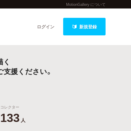
MotionGallery について
ログイン
新規登録
描く
クト
をご支援ください。
最新進捗報告から探す
コレクター
133
人