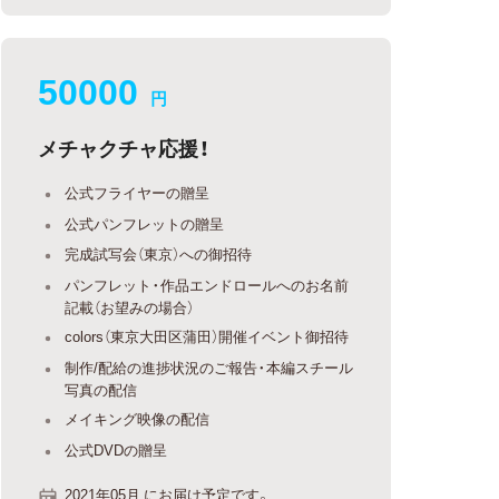
50000
円
メチャクチャ応援！
公式フライヤーの贈呈
公式パンフレットの贈呈
完成試写会（東京）への御招待
パンフレット・作品エンドロールへのお名前
記載（お望みの場合）
colors（東京大田区蒲田）開催イベント御招待
制作/配給の進捗状況のご報告・本編スチール
写真の配信
メイキング映像の配信
公式DVDの贈呈
2021年05月 にお届け予定です。