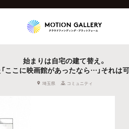
Highlight
始まりは自宅の建て替え。
人気のプロジェクト
新着プロジェクト
終了間近のプロジェ
「ここに映画館があったなら…」それは
Feature
埼玉県
コミュニティ
タグから探す
キュレーターから探す
特集から探す
Legendary
最新達成プロジェクト
調達額が大きいプロジェクト