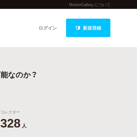
MotionGallery について
ログイン
新規登録
クト
可能なのか？
最新進捗報告から探す
コレクター
328
人