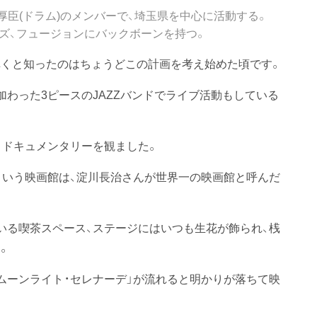
地厚臣(ドラム)のメンバーで、埼玉県を中心に活動する。
ズ、フュージョンにバックボーンを持つ。
くと知ったのはちょうどこの計画を考え始めた頃です。
わった3ピースのJAZZバンドでライブ活動もしている
うドキュメンタリーを観ました。
という映画館は、淀川長治さんが世界一の映画館と呼んだ
いる喫茶スペース、ステージにはいつも生花が飾られ、桟
。
「ムーンライト・セレナーデ」が流れると明かりが落ちて映