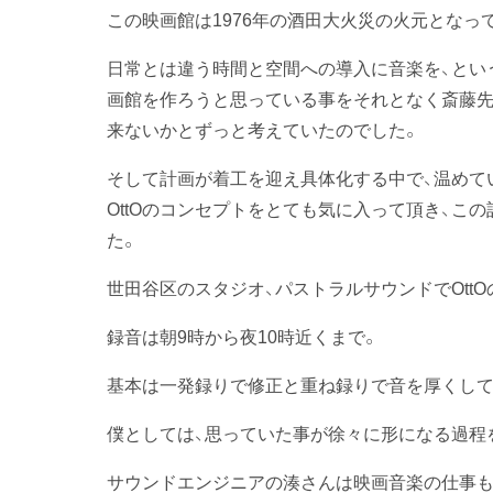
この映画館は1976年の酒田大火災の火元となっ
日常とは違う時間と空間への導入に音楽を、とい
画館を作ろうと思っている事をそれとなく斎藤先
来ないかとずっと考えていたのでした。
そして計画が着工を迎え具体化する中で、温めて
OttOのコンセプトをとても気に入って頂き、こ
た。
世田谷区のスタジオ、パストラルサウンドでOtt
録音は朝9時から夜10時近くまで。
基本は一発録りで修正と重ね録りで音を厚くして
僕としては、思っていた事が徐々に形になる過程
サウンドエンジニアの湊さんは映画音楽の仕事もさ