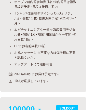
オープン前内覧参加券（1名）※内覧日は複数
日設定予定・日程は後日ご案内
Tシャツ「佐藤理デザイン or OttOオリジナ
ル」＜個数：１枚・提供期間予定：2025年3～4
月＞
ムビチケミニシアター券＜OttO専用デジタ
ル券・個数：1枚・期限：開業日から一年間・使
用回数：1回＞
HPにお名前掲載（1名）
お礼メッセージ ※不要な方は備考欄に不要
と記載ください
アップデートにて進捗報告
2025年03月 にお届け予定です。
10人が応援しています。
100000
SOLDOUT