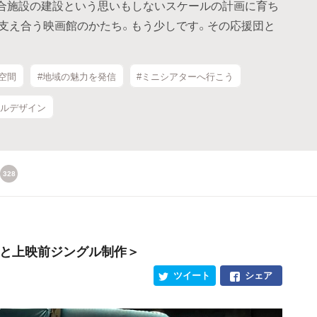
合施設の建設という思いもしないスケールの計画に育ち
支え合う映画館のかたち。もう少しです。その応援団と
空間
#地域の魅力を発信
#ミニシアターへ行こう
ャルデザイン
328
館BGMと上映前ジングル制作＞
ツイート
シェア