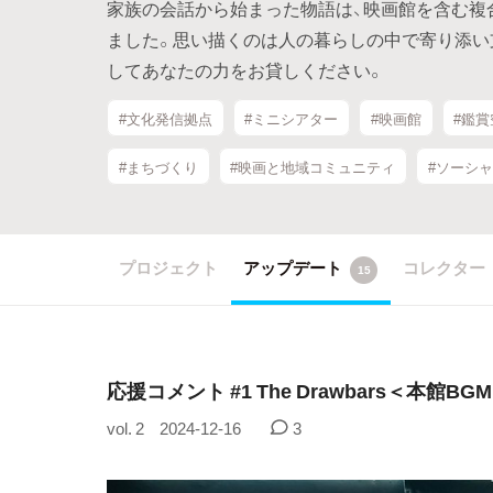
家族の会話から始まった物語は、映画館を含む複
ました。思い描くのは人の暮らしの中で寄り添い
してあなたの力をお貸しください。
#文化発信拠点
#ミニシアター
#映画館
#鑑賞
#まちづくり
#映画と地域コミュニティ
#ソーシ
プロジェクト
アップデート
コレクター
15
応援コメント #1 The Drawbars＜本
vol. 2
2024-12-16
3