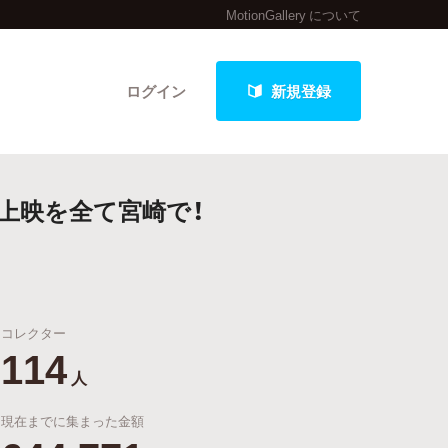
MotionGallery について
ログイン
新規登録
、上映を全て宮崎で！
クト
コレクター
最新進捗報告から探す
114
人
現在までに集まった金額