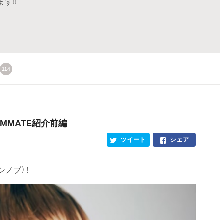
す!!
114
OMMATE紹介前編
ツイート
シェア
ノブ）！