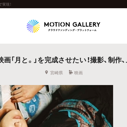
で実現！
Highlight
画「月と。」を完成させたい！撮影、制作
人気のプロジェクト
新着プロジェクト
終了間近のプロジェ
宮崎県
映画
Feature
タグから探す
キュレーターから探す
特集から探す
Legendary
最新達成プロジェクト
調達額が大きいプロジェクト