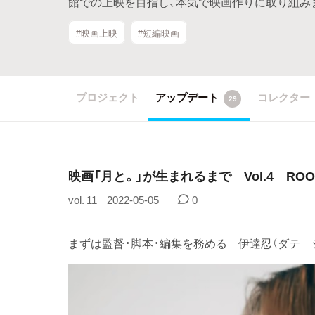
館での上映を目指し、本気で映画作りに取り組みま
#映画上映
#短編映画
プロジェクト
アップデート
コレクター
29
映画「月と。」が生まれるまで Vol.4 RO
vol. 11
2022-05-05
0
まずは監督・脚本・編集を務める 伊達忍（ダテ シ