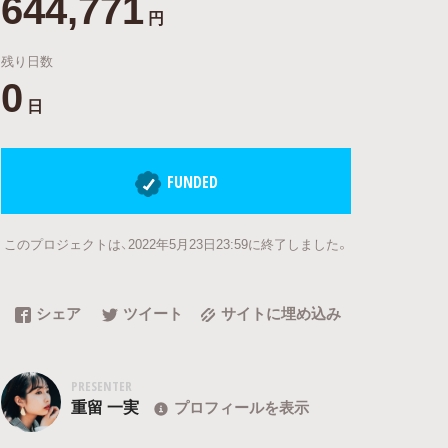
644,771
円
残り日数
0
日
FUNDED
このプロジェクトは、2022年5月23日23:59に終了しました。
シェア
ツイート
サイトに埋め込み
PRESENTER
重留 一実
プロフィールを表示