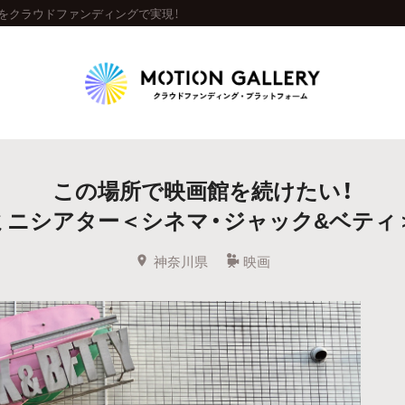
をクラウドファンディングで実現！
Highlight
この場所で映画館を続けたい！
人気のプロジェクト
新着プロジェクト
終了間近のプロジェ
ミニシアター＜シネマ・ジャック&ベティ
Feature
神奈川県
映画
タグから探す
キュレーターから探す
特集から探す
Legendary
最新達成プロジェクト
調達額が大きいプロジェクト