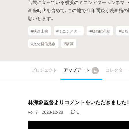
苦境に立っている横浜のミニシアター＜シネマ・
画座時代を含めて、この地で71年間続く映画館
願いします。
#映画上映
#ミニシアター
#映画館存続
#映
#文化発信拠点
#横浜
プロジェクト
アップデート
コレクター
11
林海象監督よりコメントをいただきました
vol. 7
2023-12-28
1