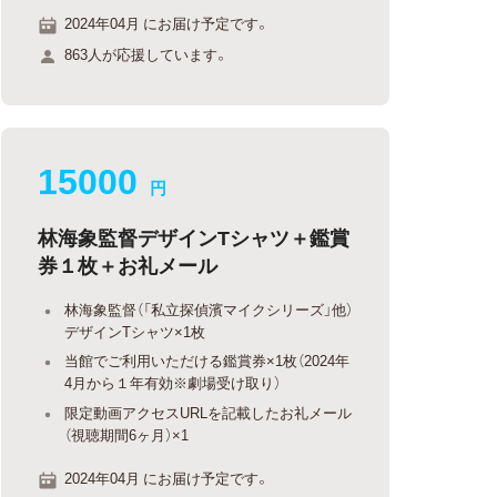
2024年04月 にお届け予定です。
863人が応援しています。
15000
円
林海象監督デザインTシャツ＋鑑賞
券１枚＋お礼メール
林海象監督（「私立探偵濱マイクシリーズ」他）
デザインTシャツ×1枚
当館でご利用いただける鑑賞券×1枚（2024年
4月から１年有効※劇場受け取り）
限定動画アクセスURLを記載したお礼メール
（視聴期間6ヶ月）×1
2024年04月 にお届け予定です。