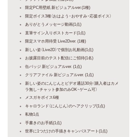
限定PC用壁紙 新ビジュアルver.(1種)
限定ボイス3種（おはよう・おやすみ・応援ボイス）
ありがとうメッセージ動画(1点)
直筆サイン入りポストカード(1点)
限定スマホ用待受 Live2Dver. (1種)
新しい姿（Live2D）で個別お礼動画(1点)
お披露目前のテスト配信にご招待(1名)
缶バッジ 新ビジュアルver. (1点)
クリアファイル 新ビジュアルver. (1点)
新しい姿のにんじんとビデオ通話30分（購入者はカメ
ラ無し・チャット参加のみOK・ゲーム可）
メスガキボイス6種
キャロランド（にんじん）のヘアクリップ(1点)
私物1点
手書きのお手紙(1点)
世界に1つだけの手描きキャンバスアート(1点)