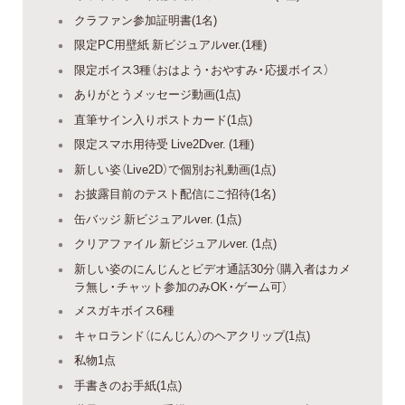
クラファン参加証明書(1名)
限定PC用壁紙 新ビジュアルver.(1種)
限定ボイス3種（おはよう・おやすみ・応援ボイス）
ありがとうメッセージ動画(1点)
直筆サイン入りポストカード(1点)
限定スマホ用待受 Live2Dver. (1種)
新しい姿（Live2D）で個別お礼動画(1点)
お披露目前のテスト配信にご招待(1名)
缶バッジ 新ビジュアルver. (1点)
クリアファイル 新ビジュアルver. (1点)
新しい姿のにんじんとビデオ通話30分（購入者はカメ
ラ無し・チャット参加のみOK・ゲーム可）
メスガキボイス6種
キャロランド（にんじん）のヘアクリップ(1点)
私物1点
手書きのお手紙(1点)