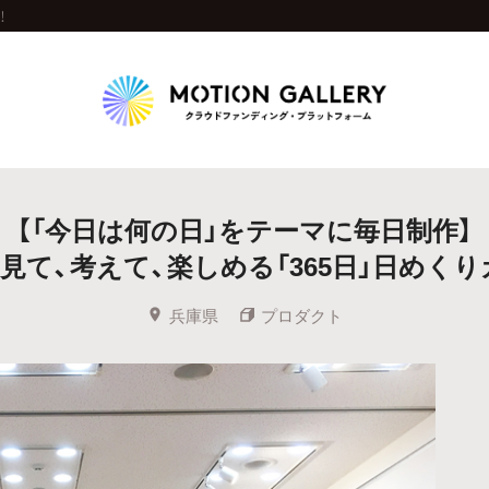
！
Highlight
【「今日は何の日」をテーマに毎日制作】
人気のプロジェクト
新着プロジェクト
終了間近のプロジェ
見て、考えて、楽しめる「365日」日めく
Feature
兵庫県
プロダクト
タグから探す
キュレーターから探す
特集から探す
Legendary
最新達成プロジェクト
調達額が大きいプロジェクト