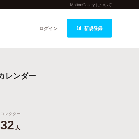
MotionGallery について
ログイン
新規登録
クト
りカレンダー
最新進捗報告から探す
コレクター
32
人