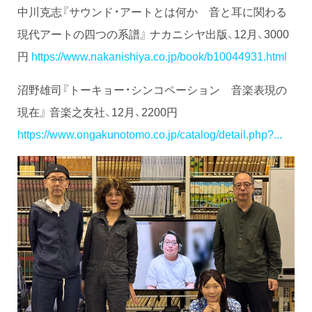
中川克志『サウンド・アートとは何か 音と耳に関わる
現代アートの四つの系譜』 ナカニシヤ出版、12月、3000
円
https://www.nakanishiya.co.jp/book/b10044931.html
沼野雄司『トーキョー・シンコペーション 音楽表現の
現在』 音楽之友社、12月、2200円
https://www.ongakunotomo.co.jp/catalog/detail.php?...