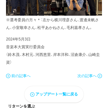
※選考委員の方々＊：左から横川理彦さん、渡邊未帆さ
ん、小室敬幸さん、松平あかねさん、毛利嘉孝さん。
2024年5月3日
音楽本大賞実行委員会
（鈴木茂、木村元、河西恵里、岸本洋和、沼倉康介、山崎圭
資）
前の記事へ
次の記事へ
アップデート一覧に戻る
リターンを選ぶ