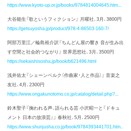
https://www.kyoto-up.or.jp/books/9784814004645.htm...
大谷能生『歌というフィクション』 月曜社、3月、3800円
https://getsuyosha.jp/product/978-4-86503-160-7/
阿部万里江／輪島裕介訳『ちんどん屋の響き 音が生み出
す空間と社会的つながり』 世界思想社、3月、3500円
https://sekaishisosha.jp/book/b621496.html
浅井佑太『シェーンベルク（作曲家・人と作品）』 音楽之
友社、4月、2300円
https://www.ongakunotomo.co.jp/catalog/detail.php?...
鈴木聖子『掬われる声、語られる芸 小沢昭一と『ドキュ
メント 日本の放浪芸』』 春秋社、5月、2500円
https://www.shunjusha.co.jp/book/9784393441701.htm..