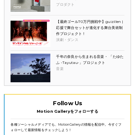
プロダクト
【最終ゴール70万円挑戦中】guizillen |
応援で舞台セットが進化する舞台美術制
作プロジェクト！
演劇・ダンス
千年の奈良から生まれる音楽・ 「たゆた
ふ -Tayutau-」プロジェクト
音楽
Follow Us
Motion Galleryをフォローする
各種ソーシャルメディアでも、MotionGalleryの情報を配信中。今すぐフ
ォローして最新情報をチェックしよう！