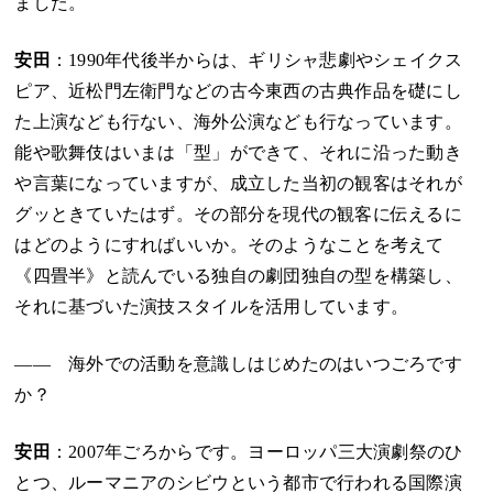
ました。
安田
：1990年代後半からは、ギリシャ悲劇やシェイクス
ピア、近松門左衛門などの古今東西の古典作品を礎にし
た上演なども行ない、海外公演なども行なっています。
能や歌舞伎はいまは「型」ができて、それに沿った動き
や言葉になっていますが、成立した当初の観客はそれが
グッときていたはず。その部分を現代の観客に伝えるに
はどのようにすればいいか。そのようなことを考えて
《四畳半》と読んでいる独自の劇団独自の型を構築し、
それに基づいた演技スタイルを活用しています。
―― 海外での活動を意識しはじめたのはいつごろです
か？
安田
：2007年ごろからです。ヨーロッパ三大演劇祭のひ
とつ、ルーマニアのシビウという都市で行われる国際演