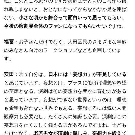
ね。このところ思うのですが演劇は子どものころから慣
れ親しまないと、おとなになってからなかなか足を運ば
ない。
小さな頃から舞台って面白いって思ってもらい、
今後の演劇界全体のファンになってもらいたい
ですね。
福冨
：お子さんだけでなく、大田区民のさまざまな年齢
のみなさん向けのワークショップなども企画していま
す。
安田
：常々自分は、
日本には「妄想力」が不足している
と感じています。妄想とは、プラスに働けば理想や希望
の苗床となる。演劇はその妄想力を豊かに育む力がある
と思っています。妄想ができない世界というのは、理想
も希望も育たない世界でもある。妄想するには鋭い人間
観察力も必要だし、たくさんの知識も必要。演劇はこの
妄想力をたくましく鍛える力があるんですよね。子ども
だけでなく、
老若男女が演劇に親しみ、妄想力を鍛えて