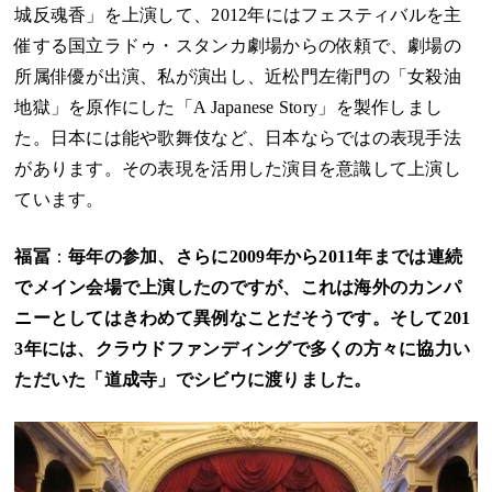
城反魂香」を上演して、2012年にはフェスティバルを主
催する国立ラドゥ・スタンカ劇場からの依頼で、劇場の
所属俳優が出演、私が演出し、近松門左衛門の「女殺油
地獄」を原作にした「A Japanese Story」を製作しまし
た。日本には能や歌舞伎など、日本ならではの表現手法
があります。その表現を活用した演目を意識して上演し
ています。
福冨
：
毎年の参加、さらに2009年から2011年までは連続
でメイン会場で上演したのですが、これは海外のカンパ
ニーとしてはきわめて異例なことだそうです。そして201
3年には、クラウドファンディングで多くの方々に協力い
ただいた「道成寺」でシビウに渡りました。