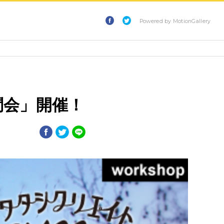
Powered by MotionGallery
問会」開催！