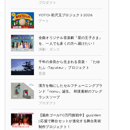
プロダクト
YOTOi 初尺玉プロジェクト2026
アート
全曲オリジナル音楽劇『星の王子さま』
を、一人でも多くの方へ届けたい！
演劇・ダンス
千年の奈良から生まれる音楽・ 「たゆ
たふ -Tayutau-」プロジェクト
音楽
漢方を軸にしたセルフチューニングブラ
ンド『nonu』誕生。 和漢素材のフレグ
ランスソープ
プロダクト
【最終ゴール70万円挑戦中】guizillen
| 応援で舞台セットが進化する舞台美術
制作プロジェクト！