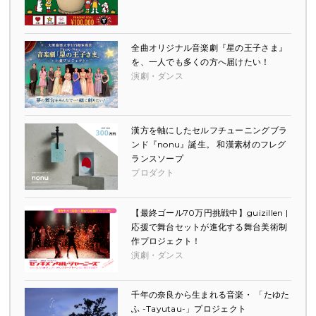
全曲オリジナル音楽劇『星の王子さま』
を、一人でも多くの方へ届けたい！
演劇・ダンス
漢方を軸にしたセルフチューニングブラ
ンド『nonu』誕生。 和漢素材のフレグ
ランスソープ
プロダクト
【最終ゴール70万円挑戦中】guizillen |
応援で舞台セットが進化する舞台美術制
作プロジェクト！
演劇・ダンス
千年の奈良から生まれる音楽・ 「たゆた
ふ -Tayutau-」プロジェクト