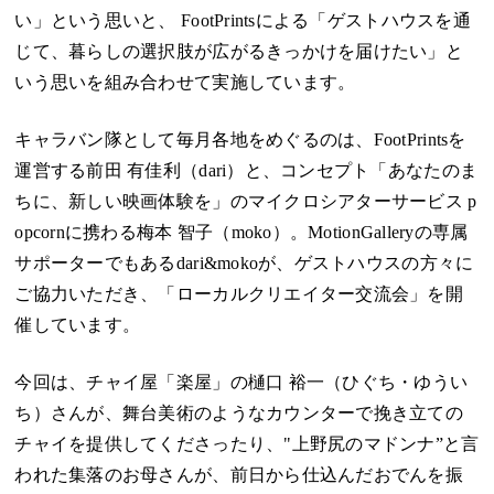
い」という思いと、
FootPrints
による「ゲストハウスを通
じて、暮らしの選択肢が広がるきっかけを届けたい」と
いう思いを組み合わせて実施しています。
キャラバン隊として毎月各地をめぐるのは、FootPrintsを
運営する前田 有佳利（dari）と、コンセプト「あなたのま
ちに、新しい映画体験を」のマイクロシアターサービス
p
opcorn
に携わる梅本 智子（moko）。MotionGalleryの専属
サポーターでもあるdari&mokoが、ゲストハウスの方々に
ご協力いただき、「ローカルクリエイター交流会」を開
催しています。
今回は、チャイ屋「楽屋」の樋口 裕一（ひぐち・ゆうい
ち）さんが、舞台美術のようなカウンターで挽き立ての
チャイを提供してくださったり、"上野尻のマドンナ”と言
われた集落のお母さんが、前日から仕込んだおでんを振